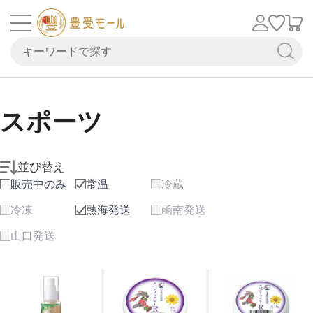
スポーツ
並び替え
販売中のみ
常温
冷蔵
冷凍
熱海発送
函南発送
山口発送