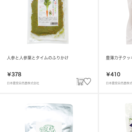
人参と人参葉とタイムのふりかけ
豊薄力子クッ
￥378
￥410
日本豊受自然農株式会社
日本豊受自然農株