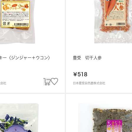
キー〈ジンジャー＋ウコン〉
豊受 切干人参
￥518
式会社
日本豊受自然農株式会社