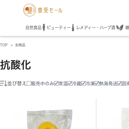
レメディー・ハーブ酒
自然食品
ビューティー
TOP
>
全商品
抗酸化
並び替え
販売中のみ
常温
冷蔵
冷凍
熱海発送
函