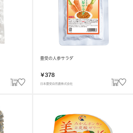
豊受の人参サラダ
￥378
日本豊受自然農株式会社