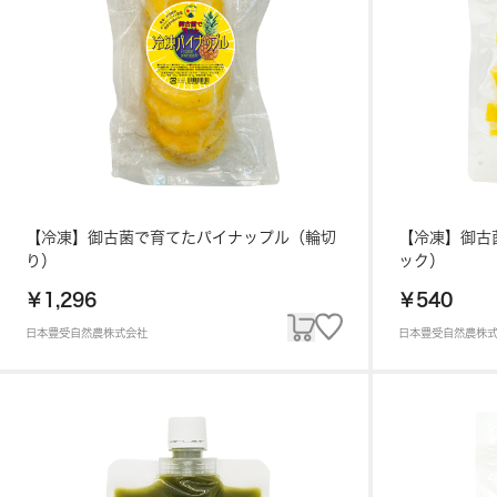
【冷凍】御古菌で育てたパイナップル（輪切
【冷凍】御古
り）
ック）
￥1,296
￥540
日本豊受自然農株式会社
日本豊受自然農株