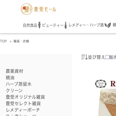
レメディー・ハーブ酒
自然食品
ビューティー
TOP
>
雑貨・衣類
並び替え
販
農業資材
精油
ハーブ蒸留水
クリーン
豊受オリジナル雑貨
豊受セレクト雑貨
レメディーポーチ