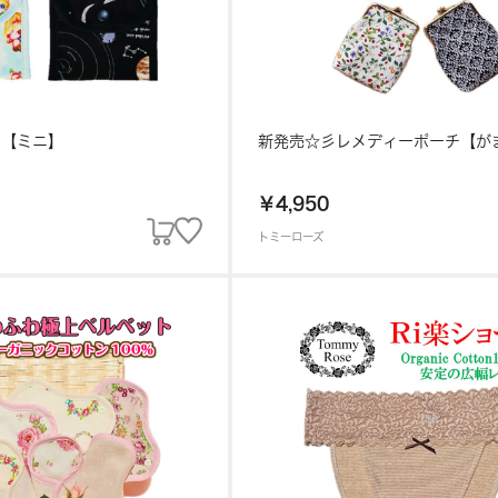
チ【ミニ】
新発売☆彡レメディーポーチ【が
￥4,950
トミーローズ