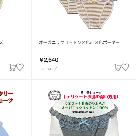
Lサイズ
オーガニックコットン２色or３色ボーダー
￥2,640
トミーローズ