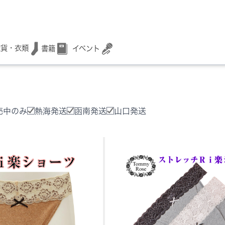
雑貨・衣類
書籍
イベント
売中のみ
熱海発送
函南発送
山口発送