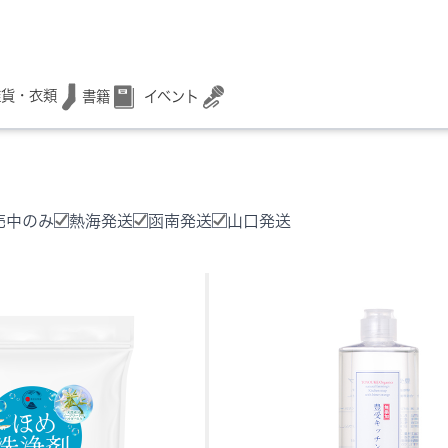
雑貨・衣類
書籍
イベント
売中のみ
熱海発送
函南発送
山口発送