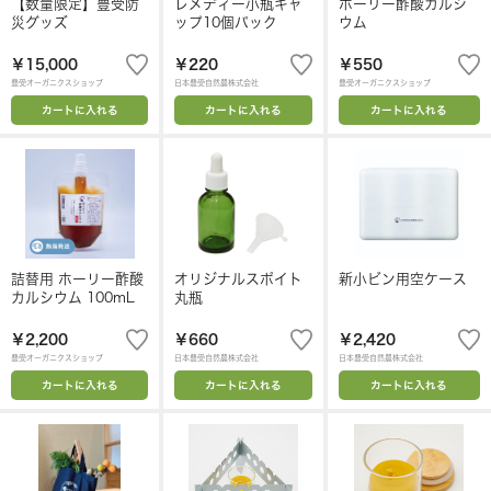
【数量限定】豊受防
レメディー小瓶キャ
ホーリー酢酸カルシ
災グッズ
ップ10個パック
ウム
￥15,000
￥220
￥550
豊受オーガニクスショップ
日本豊受自然農株式会社
豊受オーガニクスショップ
カートに入れる
カートに入れる
カートに入れる
詰替用 ホーリー酢酸
オリジナルスポイト
新小ビン用空ケース
カルシウム 100mL
丸瓶
￥2,200
￥660
￥2,420
豊受オーガニクスショップ
日本豊受自然農株式会社
日本豊受自然農株式会社
カートに入れる
カートに入れる
カートに入れる