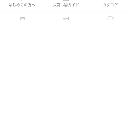
はじめての方へ
お買い物ガイド
カタログ
適用書レメディー購入
お支払い方法
よくある質問
お問い合わせ
公式Instagram
会社概要
|
プライバシーポリシー
|
特定商取引法に基づく表示
|
利用規約
|
出店規約
|
会員規約
|
ポイントサービス規約
© 2016-2026 TOYOUKE MALL