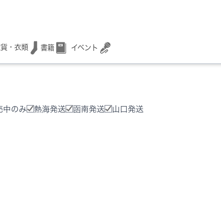
雑貨・衣類
書籍
イベント
売中のみ
熱海発送
函南発送
山口発送