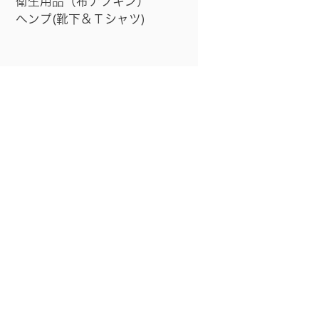
衛生用品（布ナプキン）
ヘンプ(靴下＆Ｔシャツ)