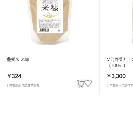
豊受米 米糠
MT)野菜と
（100ml）
￥324
￥3,300
日本豊受自然農株式会社
日本豊受自然農株