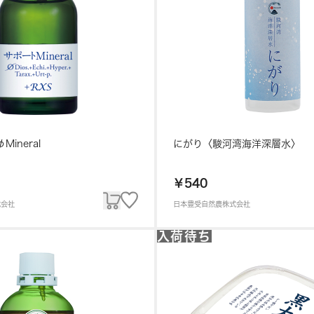
ineral
にがり〈駿河湾海洋深層水〉
￥540
式会社
日本豊受自然農株式会社
入荷待ち