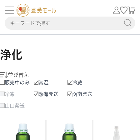
浄化
並び替え
販売中のみ
常温
冷蔵
冷凍
熱海発送
函南発送
山口発送