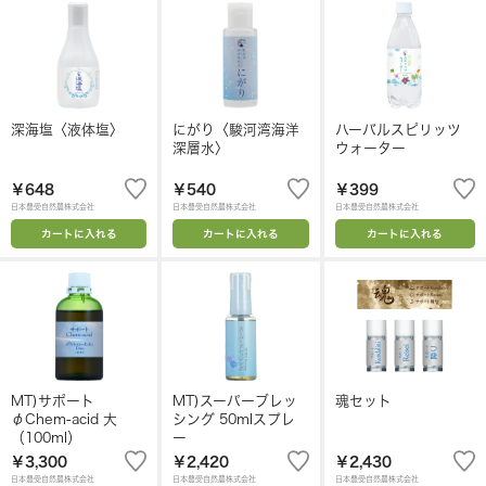
深海塩〈液体塩〉
にがり〈駿河湾海洋
ハーバルスピリッツ
深層水〉
ウォーター
￥648
￥540
￥399
日本豊受自然農株式会社
日本豊受自然農株式会社
日本豊受自然農株式会社
カートに入れる
カートに入れる
カートに入れる
MT)サポート
MT)スーパーブレッ
魂セット
φChem-acid 大
シング 50mlスプレ
（100ml）
ー
￥3,300
￥2,420
￥2,430
日本豊受自然農株式会社
日本豊受自然農株式会社
日本豊受自然農株式会社