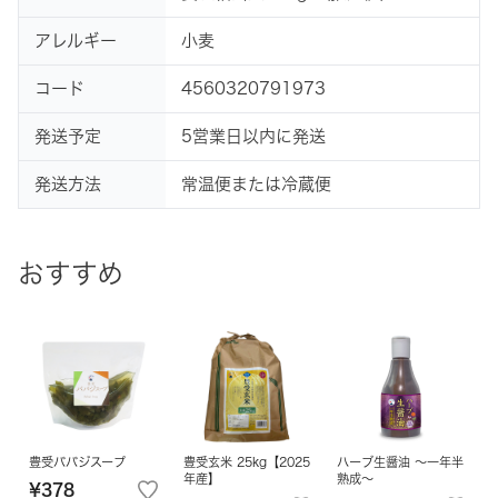
アレルギー
小麦
コード
4560320791973
発送予定
5営業日以内に発送
発送方法
常温便または冷蔵便
おすすめ
豊受ババジスープ
豊受玄米 25kg【2025
ハーブ生醤油 ～一年半
年産】
熟成～
¥378