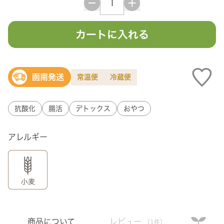
カートに入れる
函南発送
常温便
冷蔵便
抗酸化
腸活
デトックス
おやつ
アレルギー
商品について
レビュー
（1件）