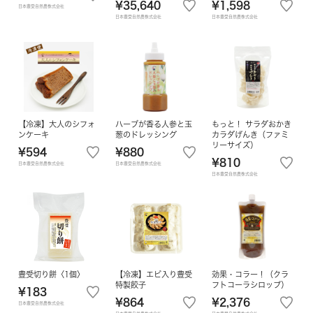
¥35,640
¥1,598
日本豊受自然農株式会社
日本豊受自然農株式会社
日本豊受自然農株式会社
【冷凍】大人のシフォ
ハーブが香る人参と玉
もっと！ サラダおかき
ンケーキ
葱のドレッシング
カラダげんき（ファミ
リーサイズ）
¥594
¥880
¥810
日本豊受自然農株式会社
日本豊受自然農株式会社
日本豊受自然農株式会社
豊受切り餅〈1個〉
【冷凍】エビ入り豊受
効果・コラー！（クラ
特製餃子
フトコーラシロップ）
¥183
¥864
¥2,376
日本豊受自然農株式会社