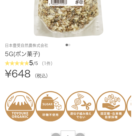
日本豊受自然農株式会社
5G(ポン菓子)
5
/5
（1件）
¥648
（税込）