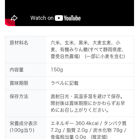
原材料名
六米、玄米、黒米、大麦玄麦、小
麦、有機みりん糖(すべて静岡県産、
豊受自然農場) (一部に小麦を含む)
内容量
150g
賞味期限
ラベルに記載
保存方法
直射日光・高温多湿を避けて保存。
開封後は賞味期限にかかわらずお早
めにお召し上がりください。
栄養成分表示
エネルギー 360.4kcal / タンパク質
(100g当り)
7.2g / 脂質 2.0g / 炭水化物 78g /
食塩相当量 0.0g (推定値)