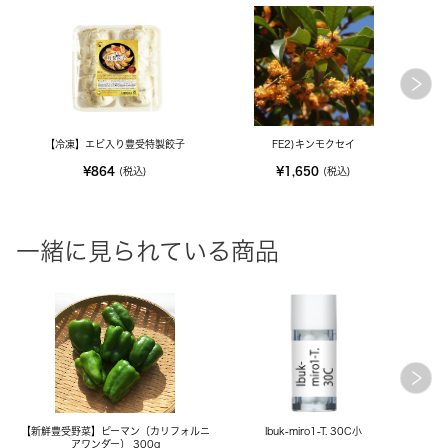
【冷凍】エビ入り豊受特製餃子
FE2)キンモクセイ
M
¥864
¥1,650
(税込)
(税込)
一緒に見られている商品
【新鮮豊受野菜】ピーマン（カリフォルニ
Ibuk-miro1-T. 30C小
アワンダー） 300g