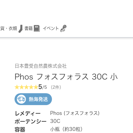
書籍
イベント
雑貨・衣類
日本豊受自然農株式会社
Phos フォスフォラス 30C 小
5
/5
（2件）
熱海発送
レメディー
Phos (フォスフォラス)
ポーテンシー
30C
容器
小瓶（約30粒）