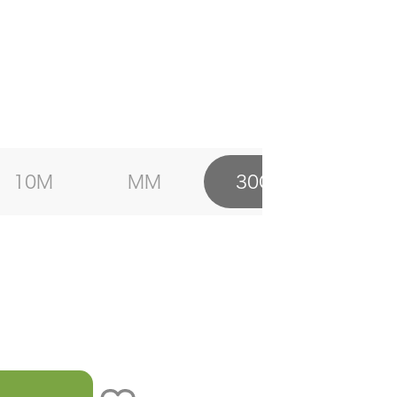
10M
MM
30C
）