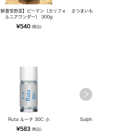
新鮮豊受野菜】ピーマン（カリフォ
さつまいものつる生酵素酢（ビネ
ルニアワンダー） 300g
ー）200mL
¥540
¥972
(税込)
(税込)
Ruta ルータ 30C 小
Sulph ソーファー 30C 小
¥583
¥583
(税込)
(税込)