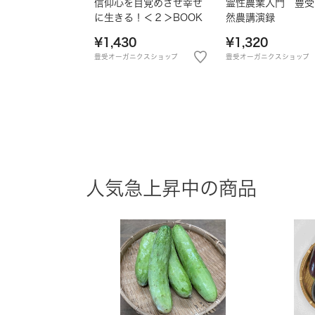
信仰心を目覚めさせ幸せ
霊性農業入門 豊受
に生きる！＜２＞BOOK
然農講演録
¥1,430
¥1,320
豊受オーガニクスショップ
豊受オーガニクスショップ
人気急上昇中の商品