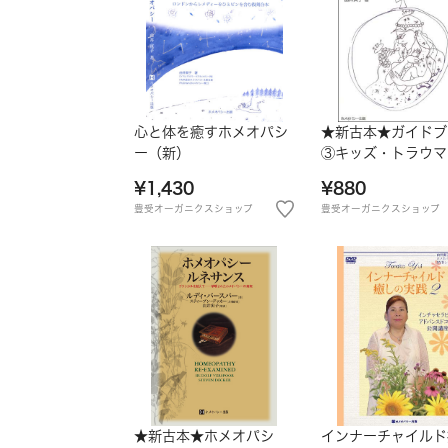
心と体を癒すホメオパシ
★新古本★ガイドブ
ー（新）
③キッズ・トラウマ
¥1,430
¥880
豊受オーガニクスショップ
豊受オーガニクスショップ
★新古本★ホメオパシ
インナーチャイルド