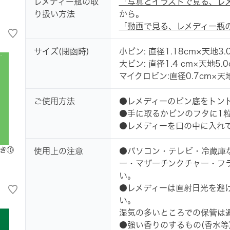
レメディー瓶の取
「写真とイラストで見る、レ
り扱い方法
から。
「動画で見る、レメディー瓶
サイズ(閉函時)
小ビン: 直径1.18cm×天地3.
大ビン: 直径1.4 cm×天地5.0
マイクロビン:直径0.7cm×天地
ご使用方法
●レメディーのビン底をトン
●手に取るかビンのフタに1
●レメディーを口の中に入れ
き⑩
使用上の注意
●パソコン・テレビ・冷蔵庫
ー・マザーチンクチャー・フ
い。
●レメディーは直射日光を避
い。
湿気の多いところでの保管は
●強い香りのするもの(香水等