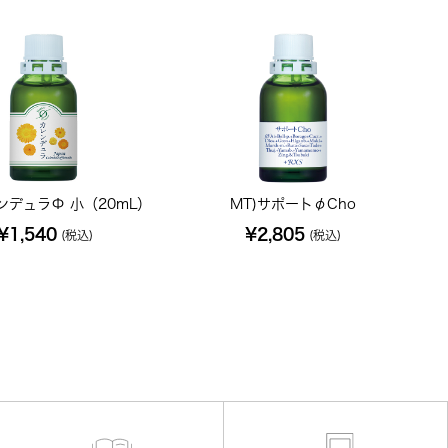
ンデュラΦ 小（20mL）
MT)サポートφCho
¥1,540
¥2,805
(税込)
(税込)