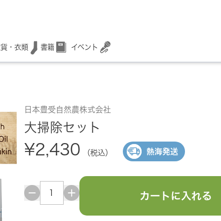
書籍
イベント
雑貨・衣類
日本豊受自然農株式会社
大掃除セット
¥2,430
熱海発送
（税込）
カートに入れる