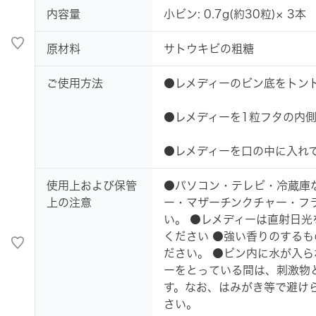
内容量
小ビン: 0.7g(約30粒)× 3本
原材料
サトウキビの粗糖
ご使用方法
●レメディーのビン底をトン
●レメディーを1粒フタの内
●レメディーを口の中に入れ
使用上および保管
●パソコン・テレビ・冷蔵庫
上の注意
ー・マザーチンクチャー・フ
い。 ●レメディーは直射日
ください ●強い香りのするも
ださい。 ●ビン内に水が入ら
ーをとっている間は、刺激物
す。なお、はみがき等で避け
さい。