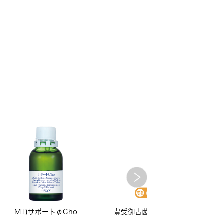
MT)サポートφCho
豊受御古菌B低臭タイプ（500ml