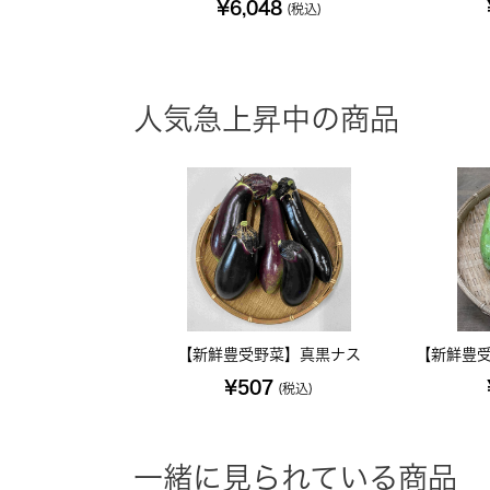
¥6,048
(税込)
人気急上昇中の商品
【新鮮豊受野菜】真黒ナス
【新鮮豊受
¥507
(税込)
一緒に見られている商品