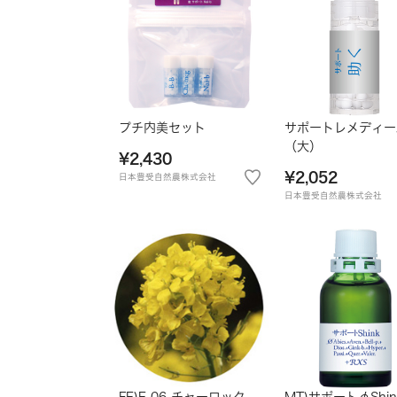
プチ内美セット
サポートレメディー
（大）
¥2,430
¥2,052
日本豊受自然農株式会社
日本豊受自然農株式会社
FE)E-06 チャーロック
MT)サポートφShin