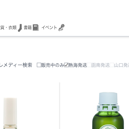
書籍
イベント
雑貨・衣類
レメディー検索
販売中のみ
熱海発送
函南発送
山口発