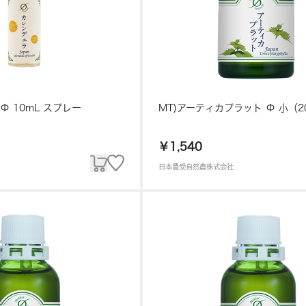
MT)カレンデュラΦ 10mL スプレー
MT)アーティカプラット Φ 小（2
￥1,540
日本豊受自然農株式会社