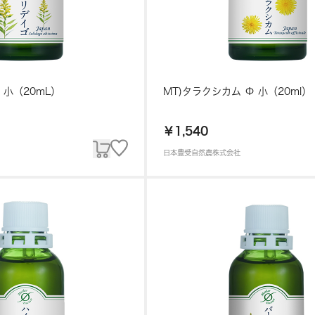
 小（20mL）
MT)タラクシカム Φ 小（20ml）
￥1,540
日本豊受自然農株式会社