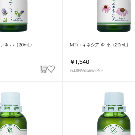
ァΦ 小（20mL）
MT)エキネシア Φ 小（20mL）
￥1,540
日本豊受自然農株式会社