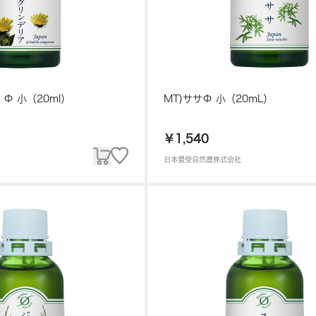
Φ 小（20ml）
MT)ササΦ 小（20mL）
￥1,540
日本豊受自然農株式会社