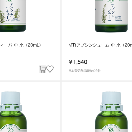
ィーバ Φ 小（20mL）
MT)アブシンシューム Φ 小（20
￥1,540
日本豊受自然農株式会社