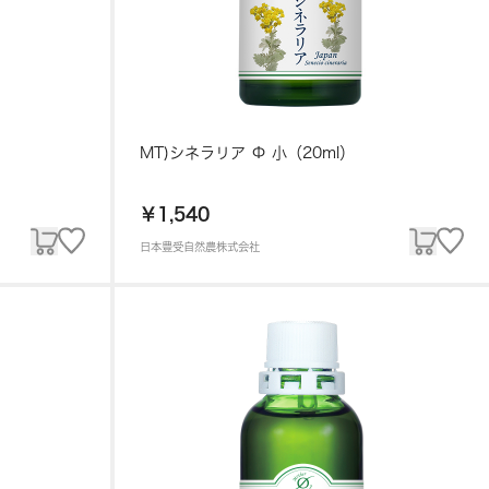
MT)シネラリア Φ 小（20ml）
￥1,540
日本豊受自然農株式会社