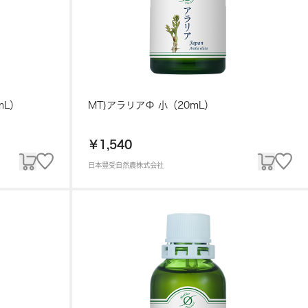
mL）
MT)アラリアΦ 小（20mL）
￥1,540
日本豊受自然農株式会社