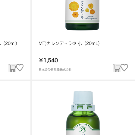
（20ml）
MT)カレンデュラΦ 小（20mL）
￥1,540
日本豊受自然農株式会社