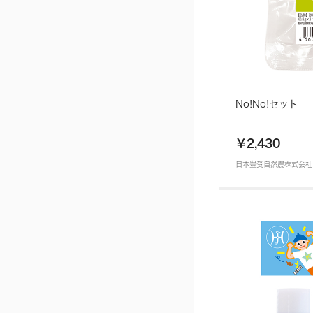
No!No!セット
￥2,430
日本豊受自然農株式会社