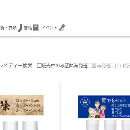
書籍
イベント
雑貨・衣類
レメディー検索
販売中のみ
熱海発送
函南発送
山口発