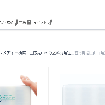
書籍
イベント
雑貨・衣類
レメディー検索
販売中のみ
熱海発送
函南発送
山口発