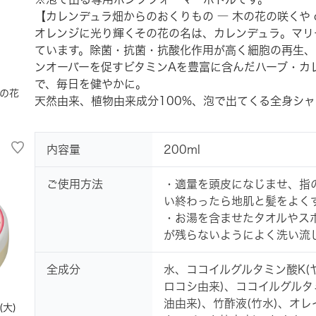
【カレンデュラ畑からのおくりもの ― 木の花の咲くや cono
オレンジに光り輝くその花の名は、カレンデュラ。マリ
ています。除菌・抗菌・抗酸化作用が高く細胞の再生、
ンオーバーを促すビタミンAを豊富に含んだハーブ・カ
で、毎日を健やかに。
の花
天然由来、植物由来成分100%、泡で出てくる全身シャ
内容量
200ml
ご使用方法
・適量を頭皮になじませ、指
い終わったら地肌と髪をよく
・お湯を含ませたタオルやス
が残らないようによく洗い流
全成分
水、ココイルグルタミン酸K(
ロコシ由来)、ココイルグルタ
油由来)、竹酢液(竹水)、オレ
(大)