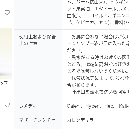
ム、パーム核由来)、トウキ
ット果実油、エタノール(レメデ
由来) 、 ココイルアルギニン
ビ、タピオカ、ヤシ)、香料(パ
使用上および保管
・お肌に合わない場合はご使
上の注意
・シャンプー液が目に入った
ださい。
・異常がある時はお近くの医
ところ、極端に高温および低
ころで保管しないでください
・保管状況等によってポンプ
ップ
合があります。
・吐出口を流水で洗い数回空
レメディー
Calen.、Hyper.、Hep.、Kali-
マザーチンクチャ
カレンデュラ
ー