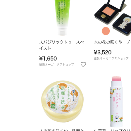
スパジリックトゥースペ
木の花の咲くや チ
イスト
¥3,520
¥1,650
豊受オーガニクスショップ
豊受オーガニクスショップ
木の花の咲くや 洗顔と
生草花 リップクリ