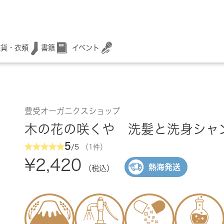
書籍
イベント
雑貨・衣類
豊受オーガニクスショップ
木の花の咲くや 洗髪と洗身シャ
5
/5
（1件）
¥2,420
熱海発送
（税込）