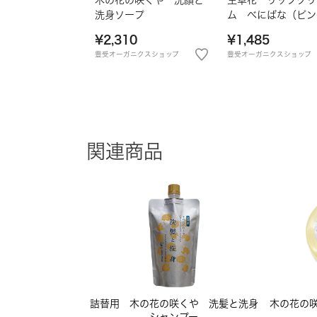
洗身ソープ
ム べにばな（ピン
¥2,310
¥1,485
豊受オーガニクスショップ
豊受オーガニクスショップ
関連商品
詰替用 木の花の咲くや 洗髪と洗身
木の花の
シャンプー