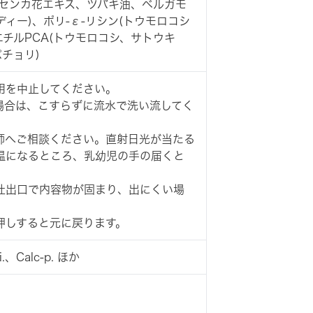
ンセンカ花エキス、ツバキ油、ベルガモ
ィー)、ポリ-ε-リシン(トウモロコシ
エチルPCA(トウモロコシ、サトウキ
チョリ)
用を中止してください。
場合は、こすらずに流水で洗い流してく
師へご相談ください。直射日光が当たる
温になるところ、乳幼児の手の届くと
。
吐出口で内容物が固まり、出にくい場
押しすると元に戻ります。
i.、Calc-p. ほか