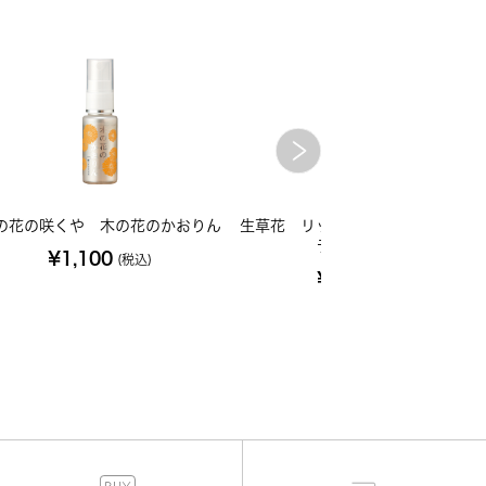
の花の咲くや 木の花のかおりん
生草花 リップクリーム カレンデ
ラ（イエロー）
¥1,100
(税込)
¥1,485
(税込)