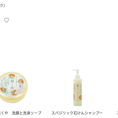
ク）
咲くや 洗顔と洗身ソープ
スパジリック石けんシャンプー