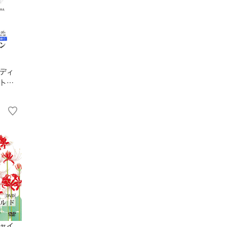
ディ
ト
ャイ