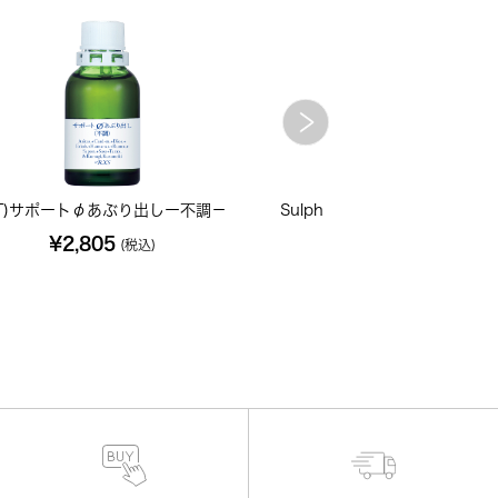
T)サポートφあぶり出しー不調－
Sulph ソーファー 200C 小
¥2,805
¥702
(税込)
(税込)