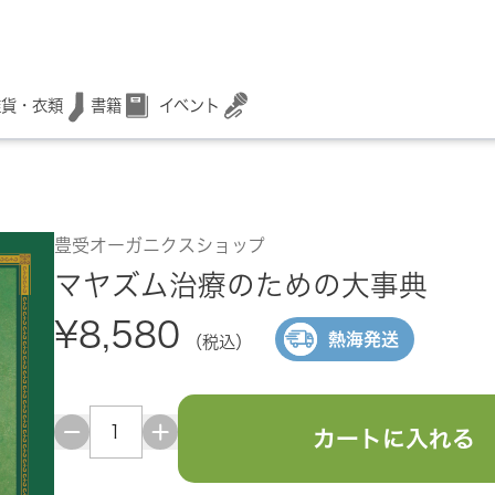
書籍
イベント
雑貨・衣類
豊受オーガニクスショップ
マヤズム治療のための大事典
¥8,580
熱海発送
（税込）
カートに入れる