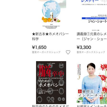
★新古本★ホメオパシー
講義録①元素のレメ
科学
ー（ジャン・ショー
ン）
¥1,650
¥3,300
豊受オーガニクスショップ
豊受オーガニクスショップ
脳卒中のためのホメオパ
お彼岸とインナーチ