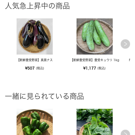
人気急上昇中の商品
【新鮮豊受野菜】真黒ナス
【新鮮豊受野菜】豊受キュウリ 1kg
FE
¥507
¥1,177
(税込)
(税込)
一緒に見られている商品