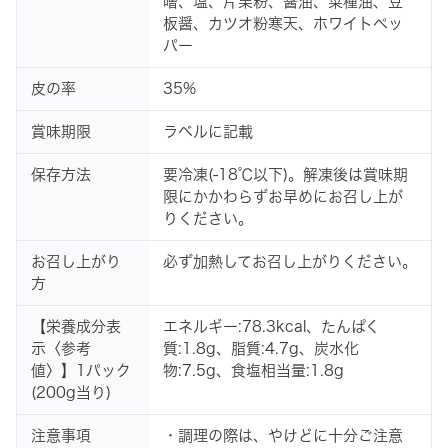
噌、塩、片栗粉、醤油、菜種油、豆
板醤、カツオ粉寒天、ホワイトペッ
パー
皮の率
35%
賞味期限
ラベルに記載
保存方法
要冷凍(-18℃以下)。解凍後は賞味期
限にかかわらずお早めにお召し上が
りください。
お召し上がり
必ず加熱してお召し上がりください。
方
【栄養成分表
エネルギー:78.3kcal、たんぱく
示〈参考
質:1.8g、脂質:4.7g、炭水化
値〉】1パック
物:7.5g、食塩相当量:1.8g
(200g当り)
注意事項
・調理の際は、やけどに十分ご注意