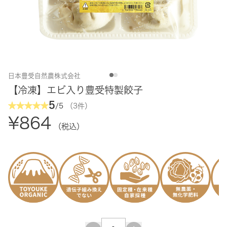
日本豊受自然農株式会社
【冷凍】エビ入り豊受特製餃子
5
/5
（3件）
¥864
（税込）