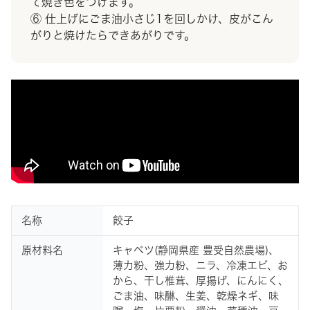
て焼き色をつけます。
⑥ 仕上げにごま油小さじ1を回しかけ、皮がこん
がりと焼けたらできあがりです。
名称
餃子
原材料名
キャベツ(静岡県産 豊受自然農場)、
薄力粉、強力粉、ニラ、冷凍エビ、お
から、干し椎茸、厚揚げ、にんにく、
ごま油、味醂、生姜、乾燥ネギ、味