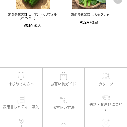
【新鮮豊受野菜】ピーマン（カリフォルニ
【新鮮豊受野菜】ツルムラサキ
【
アワンダー） 300g
¥324
(税込)
¥540
(税込)
はじめての方へ
お買い物ガイド
カタログ
適用書レメディー購入
お支払い方法