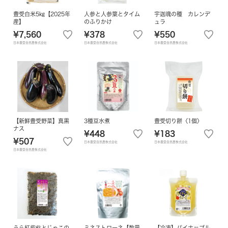
豊受白米5㎏【2025年
人参と人参葉とタイム
宇迦魂の種 カレンデ
産】
のふりかけ
ュラ
¥7,560
¥378
¥550
日本豊受自然農株式会社
日本豊受自然農株式会社
日本豊受自然農株式会社
【新鮮豊受野菜】真黒
3種豆水煮
豊受切り餅〈1個〉
ナス
¥448
¥183
¥507
日本豊受自然農株式会社
日本豊受自然農株式会社
日本豊受自然農株式会社
うら紅紫蘇とじゃこの
ミネストローネ【数量
【冷凍】パイナップル