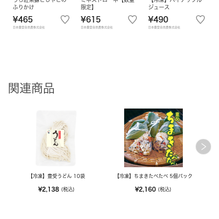
ふりかけ
限定】
ジュース
¥465
¥615
¥490
日本豊受自然農株式会社
日本豊受自然農株式会社
日本豊受自然農株式会社
関連商品
【冷凍】豊受うどん 10袋
【冷凍】ちまきたべたべ 5個パック
【冷
¥2,138
¥2,160
(税込)
(税込)