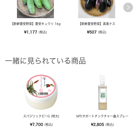
【新鮮豊受野菜】豊受キュウリ 1kg
【新鮮豊受野菜】真黒ナス
¥1,177
¥507
(税込)
(税込)
一緒に見られている商品
スパジリックビーG (特大)
MT)サポートチンクチャー蟲スプレー
¥7,700
¥2,805
(税込)
(税込)