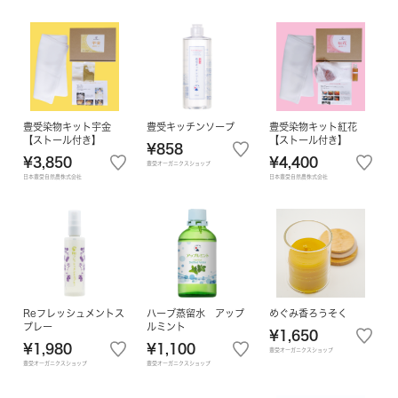
豊受染物キット宇金
豊受キッチンソープ
豊受染物キット紅花
【ストール付き】
【ストール付き】
¥858
¥3,850
¥4,400
豊受オーガニクスショップ
日本豊受自然農株式会社
日本豊受自然農株式会社
Reフレッシュメントス
ハーブ蒸留水 アップ
めぐみ香ろうそく
プレー
ルミント
¥1,650
¥1,980
¥1,100
豊受オーガニクスショップ
豊受オーガニクスショップ
豊受オーガニクスショップ