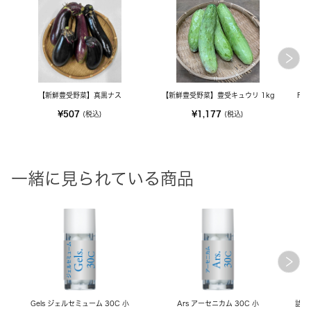
【新鮮豊受野菜】真黒ナス
【新鮮豊受野菜】豊受キュウリ 1kg
FE
¥507
¥1,177
(税込)
(税込)
一緒に見られている商品
Gels ジェルセミューム 30C 小
Ars アーセニカム 30C 小
詰替