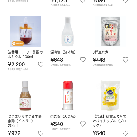
¥1,123
¥594
日本豊受自然農株式会社
日本豊受自然農株式会社
日本豊受自然農株式会社
詰替用 ホーリー酢酸カ
深海塩〈液体塩〉
3種豆水煮
ルシウム 100mL
¥648
¥448
¥2,200
日本豊受自然農株式会社
日本豊受自然農株式会社
日本豊受自然農株式会社
さつまいものつる生酵
焼き塩〈天然塩〉
【冷凍】御古菌で育て
素酢（ビネガー）
たパイナップル（ブロ
¥540
200mL
ック）
日本豊受自然農株式会社
¥972
¥540