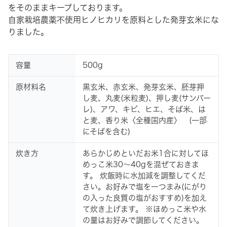
をそのままキープしております。
自家栽培農薬不使用ヒノヒカリを原料とした発芽玄米にな
りました。
容量
500g
原材料名
黒玄米、赤玄米、発芽玄米、胚芽押
し麦、丸麦(米粒麦)、押し麦(サンバー
レ)、アワ、キビ、ヒエ、そば米、は
と麦、香り米〈全種国内産〉 (一部
にそばを含む)
炊き方
あらかじめといだお米1合に対してほ
めっこ米30～40gを混ぜておきま
す。 炊飯時に水加減を調整してくだ
さい。お好みで塩を一つまみ(にがり
の入った良質の塩がおすすめ)を加え
て炊き上げます。 ※ほめっこ米や水
の量はお好みで調節してください。