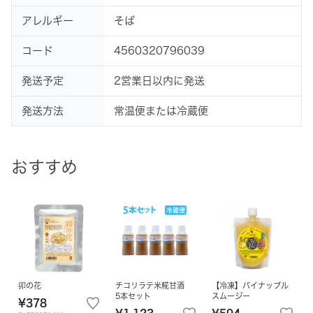
アレルギー
そば
コード
4560320796039
発送予定
2営業日以内に発送
発送方法
常温便または冷蔵便
おすすめ
卯の花
チコリラテ米糀甘酒
【冷凍】パイナップル
5本セット
スムージー
¥378