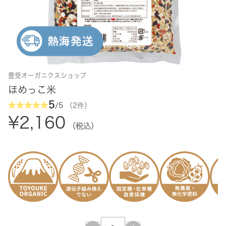
豊受オーガニクスショップ
ほめっこ米
5
/5
（2件）
¥2,160
（税込）