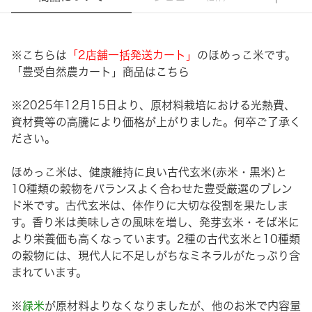
※こちらは
「2店舗一括発送カート」
のほめっこ米です。
「豊受自然農カート」商品は
こちら
※2025年12月15日より、原材料栽培における光熱費、
資材費等の高騰により価格が上がりました。何卒ご了承く
ださい。
ほめっこ米は、健康維持に良い古代玄米(赤米・黒米)と
10種類の穀物をバランスよく合わせた豊受厳選のブレン
ド米です。古代玄米は、体作りに大切な役割を果たしま
す。香り米は美味しさの風味を増し、発芽玄米・そば米に
より栄養価も高くなっています。2種の古代玄米と10種類
の穀物には、現代人に不足しがちなミネラルがたっぷり含
まれています。
※
緑米
が原材料よりなくなりましたが、他のお米で内容量