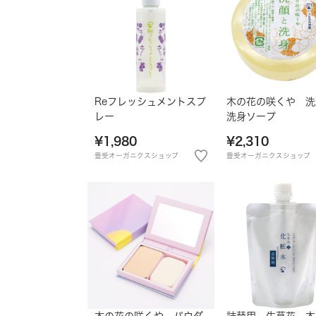
Reフレッシュメントスプ
木の花の咲くや 洗
レー
洗身ソープ
¥1,980
¥2,310
豊受オーガニクスショップ
豊受オーガニクスショップ
木の花の咲くや パウダ
詰替用 生草花 木