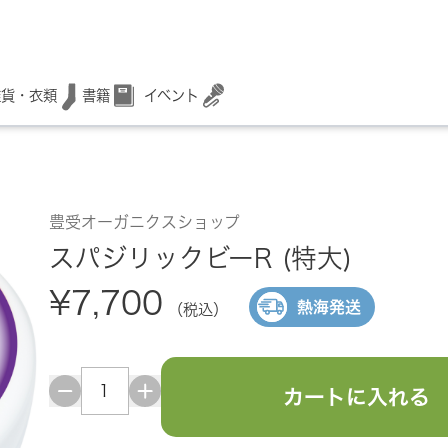
書籍
イベント
雑貨・衣類
豊受オーガニクスショップ
スパジリックビーR (特大)
¥7,700
熱海発送
（税込）
カートに入れる