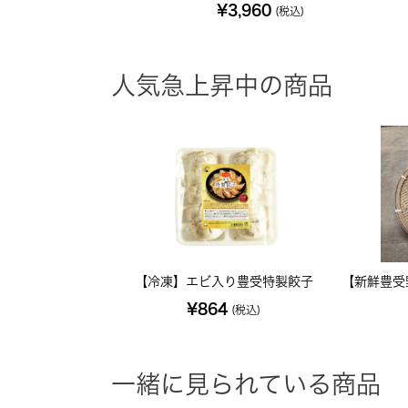
¥3,960
(税込)
人気急上昇中の商品
【冷凍】エビ入り豊受特製餃子
【新鮮豊受
¥864
(税込)
一緒に見られている商品