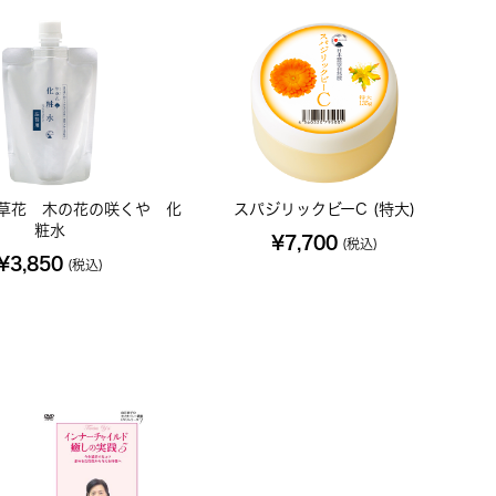
草花 木の花の咲くや 化
スパジリックビーC (特大)
粧水
¥7,700
(税込)
¥3,850
(税込)