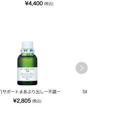
¥4,400
(税込)
T)サポートφあぶり出しー不調－
Sil シリカ 200C 小
¥2,805
¥702
(税込)
(税込)