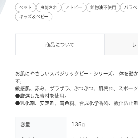
ペット
虫刺され
アトピー
鉱物油不使用
パラベ
キッズ＆ベビー
商品について
レ
お肌にやさしいスパジリックビー・シリーズ。 体を動か
す。
敏感肌、赤み、ザラザラ、ぷつぷつ、肌荒れ、スポーツ
●厳選した素材を使用。
●乳化剤、安定剤、着色料、合成化学香料、酸化防止剤
容量
135g