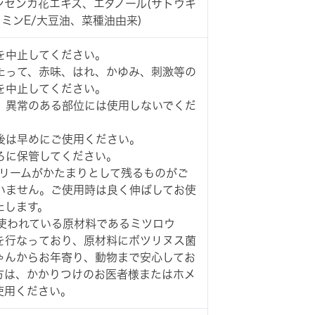
ンセンカ花エキス、エタノール(サトウキ
ミンE/大豆油、菜種油由来)
を中止してください。
たって、赤味、はれ、かゆみ、刺激等の
を中止してください。
、異常のある部位には使用しないでくだ
後は早めにご使用ください。
ろに保管してください。
クリームがかたまりとして残るものがご
いません。ご使用時は良く伸ばしてお使
たします。
に使われている原材料であるミツロウ
を行なっており、原材料にボツリヌス菌
ゃんからお年寄り、動物まで安心してお
方は、かかりつけのお医者様またはホメ
使用ください。