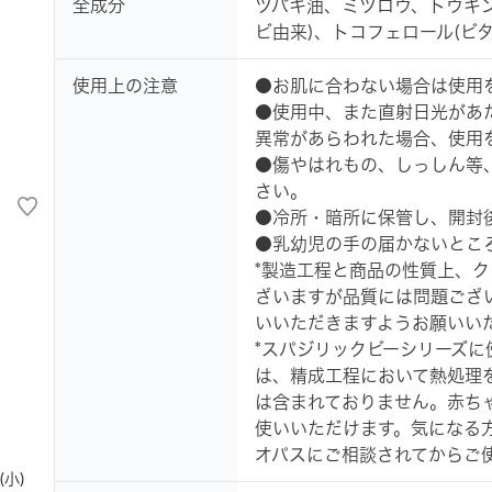
全成分
ツバキ油、ミツロウ、トウキ
ビ由来)、トコフェロール(ビタ
使用上の注意
●お肌に合わない場合は使用
●使用中、また直射日光があ
異常があらわれた場合、使用
●傷やはれもの、しっしん等
さい。
●冷所・暗所に保管し、開封
●乳幼児の手の届かないとこ
*製造工程と商品の性質上、
ざいますが品質には問題ござ
いいただきますようお願いい
*スパジリックビーシリーズ
は、精成工程において熱処理
は含まれておりません。赤ち
使いいただけます。気になる
オパスにご相談されてからご
(小)