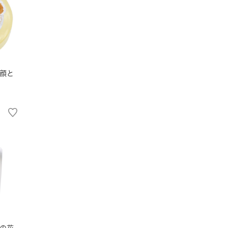
顔と
の花