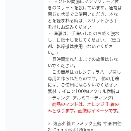
・ マントの両脇にマジックテープ付
きのスリットを設けています。通常は
閉じた状態でご使用いただき、本な
どを読まれる時は、スリットから手
を出しお読みください。
・ 洗濯は、手洗いしたのち軽く脱水
し、日陰干しをしてください。 (漂白
剤、乾燥機は使用しないでくださ
い。)
・長時間濡れたままでの放置はしな
いでください。
・この商品はカレンデュラハーブ蒸し
専用に作られたものです。 他の用途
には、ご使用にならないでください。
素材:ナイロン100%(アクリル樹脂コ
ーティング+アルミコーティング)
・
商品のマントは、オレンジ 1 着の
みとなります。画像はイメージです。
3. 遠赤外線セラミック土鍋 寸法:内径
210mm×高さ180mm