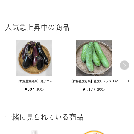
人気急上昇中の商品
【新鮮豊受野菜】真黒ナス
【新鮮豊受野菜】豊受キュウリ 1kg
FE
¥507
¥1,177
(税込)
(税込)
一緒に見られている商品