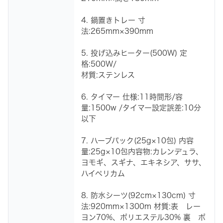
4. 鍋置きトレー 寸
法:265mm×390mm
5. 投げ込みヒーター(500W) 定
格:500W/
材質:ステンレス
6. タイマー 仕様:11時間形/容
量:1500w /タイマー設定誤差:10分
以下
7. ハーブパック(25g×10包) 内容
量:25g×10包内容物:カレンデュラ、
ヨモギ、スギナ、エキネシア、ササ、
ハイペリカム
8. 防水シーツ(92cm×130cm) 寸
法:920mm×1300m 材質:表 レー
ヨン70%、ポリエステル30% 裏 ポ