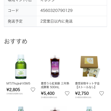
コード
4560320790129
発送予定
2営業日以内に発送
おすすめ
MT)ThujaφV0M5
豊受うら紅紫蘇 三年熟
豊受染物キット宇金
成酵素 500mL
【ストールなし】
¥2,805
¥5,400
¥2,750
日本豊受自然農株式会社
日本豊受自然農株式会社
日本豊受自然農株式会社