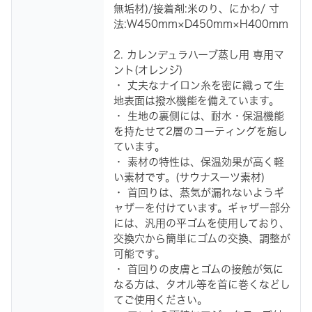
無垢材)/接着剤:米のり、にかわ/ 寸
法:W450mm×D450mm×H400mm
2. カレンデュラハーブ蒸し用 専用マ
ント(オレンジ)
・ 丈夫なナイロン糸を密に織って生
地表面は撥水機能を備えています。
・ 生地の裏側には、耐水・保温機能
を持たせて2層のコーティングを施し
ています。
・ 素材の特性は、保温効果が高く軽
い素材です。(サウナスーツ素材)
・ 首回りは、蒸気が漏れないようギ
ャザーを付けています。ギャザー部分
には、汎用の平ゴムを使用しており、
交換穴から簡単にゴムの交換、調整が
可能です。
・ 首回りの皮膚とゴムの接触が気に
なる方は、タオル等を首に巻くなどし
てご使用ください。