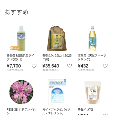
おすすめ
豊受御古菌B低臭タイ
豊受玄米 25kg【2025
海幸彦〈天然スポーツ
プ（500ml）
年産】
ドリンク〉
¥7,700
¥35,640
¥432
日本豊受自然農株式会社
日本豊受自然農株式会社
日本豊受自然農株式会社
FE)E-38 ロドデンドロ
ガイドブック⑤バイタ
豊受米 米糠
ン
ル・エレメント.