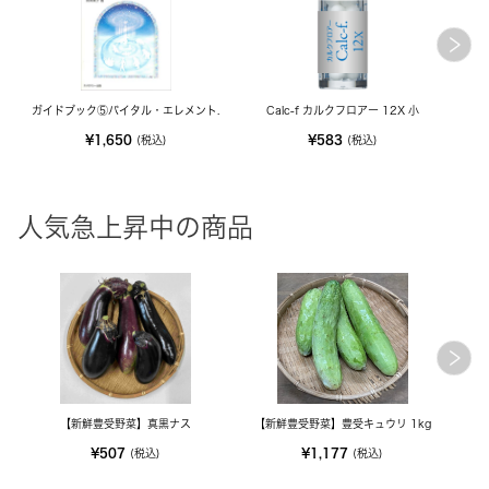
ガイドブック⑤バイタル・エレメント.
Calc-f カルクフロアー 12X 小
¥1,650
¥583
(税込)
(税込)
人気急上昇中の商品
【新鮮豊受野菜】真黒ナス
【新鮮豊受野菜】豊受キュウリ 1kg
¥507
¥1,177
(税込)
(税込)