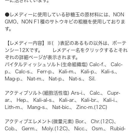
ーに活されています。
●レメディーに使用している砂糖玉の原材料には、NON
GMO、NON F1種のサトウキビの粗糖を使用しておりま
す。
【レメディー内容】※( )表記のあるもの以外は、ポーテ
ンシー12Xです。 レメディー名をクリックするとそれ
ぞれの詳細ページが表示されます。
バイタルティッシュソルト(生命組織塩)
Calc-f.
、
Calc-
p.
、
Calc-s.
、
Ferr-p.
、
Kali-m.
、
Kali-p.
、
Kali-s.
、
Mag-p.
、
Nat-m.
、
Nat-p.
、
Nat-s.
、
Sil.
アクティブソルト(細胞活性塩)
Ars-i.
、
Calc.
、
Cupr-
ar.
、
Hep.
、
Kali-al-s.
、
Kali-ar.
、
Kali-br.
、
Kali-i.
、
Lith-m.
、
Mang-s.
、
Nat-bic.
、
Zinc-m.(12C)
アクティブエレメント(微量元素)
Bor.
、
Chr.(12C)
、
Cob.
、
Germ.
、
Moly.(12C)
、
Nicc.
、
Osm.
、
Rubid-