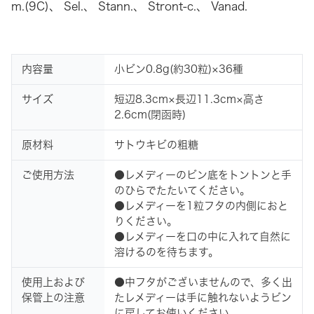
m.(9C)
、
Sel.
、
Stann.
、
Stront-c.
、
Vanad.
内容量
小ビン0.8g(約30粒)×36種
サイズ
短辺8.3cm×長辺11.3cm×高さ
2.6cm(閉函時)
原材料
サトウキビの粗糖
ご使用方法
●レメディーのビン底をトントンと手
のひらでたたいてください。
●レメディーを1粒フタの内側におと
りください。
●レメディーを口の中に入れて自然に
溶けるのを待ちます。
使用上および
●中フタがございませんので、多く出
保管上の注意
たレメディーは手に触れないようビン
に戻してお使いください。