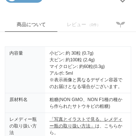
商品について
レビュー
（0件）
内容量
小ビン: 約 30粒 (0.7g)
大ビン: 約100粒 (2.4g)
マイクロビン: 約60粒(0.3g)
アルポ: 5ml
※表示画像と異なるデザイン容器で
のお届けとなる場合がございます。
原材料名
粗糖(NON GMO、NON F1種の種か
ら作られたサトウキビの粗糖)
レメディー瓶
「写真とイラストで見る、レメディ
の取り扱い方
ー瓶の取り扱い方法」
は、こちらか
法
ら。