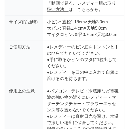
「動画で見る、レメディー瓶の取り
扱い方法」
は、こちらから。
サイズ(閉函時)
小ビン: 直径1.18cm×天地3.0cm
大ビン: 直径1.4 cm×天地5.0cm
マイクロビン:直径0.7cm×天地3.0cm
ご使用方法
●レメディーのビン底をトントンと手
のひらでたたいてください。
●手に取るかビンのフタに1粒出して
ください。
●レメディーを口の中に入れて自然に
溶けるのを待ちます。
使用上の注意
●パソコン・テレビ・冷蔵庫など電磁
波の強い物の近くにレメディー・マ
ザーチンクチャー・フラワーエッセ
ンス等を置かないでください。
●レメディーは直射日光を避け、常温
で涼しい場所に保管してください。
湿気の多いところでの保管は避けて