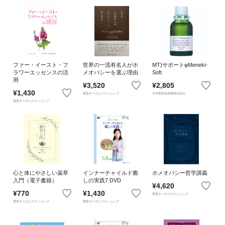
ファー・イースト・フ
世界の一流有名人がホ
MT)サポートφMeneki-
ラワーエッセンスの活
メオパシーを選ぶ理由
Soft
用
¥3,520
¥2,805
¥1,430
豊受オーガニクスショップ
日本豊受自然農株式会社
豊受オーガニクスショップ
心と体にやさしい薬草
インナーチャイルド癒
ホメオパシー哲学講義
入門（電子書籍）
しの実践7 DVD
¥4,620
¥770
¥1,430
豊受オーガニクスショップ
豊受オーガニクスショップ
豊受オーガニクスショップ