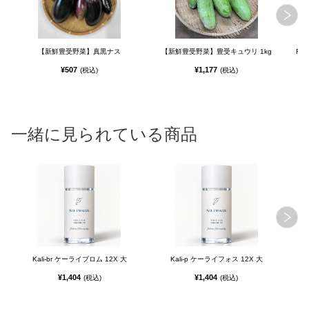
【新鮮豊受野菜】真黒ナス
【新鮮豊受野菜】豊受キュウリ 1kg
FE
¥507
¥1,177
(税込)
(税込)
一緒に見られている商品
Kali-br ケーライブロム 12X 大
Kali-p ケーライフォス 12X 大
¥1,404
¥1,404
(税込)
(税込)