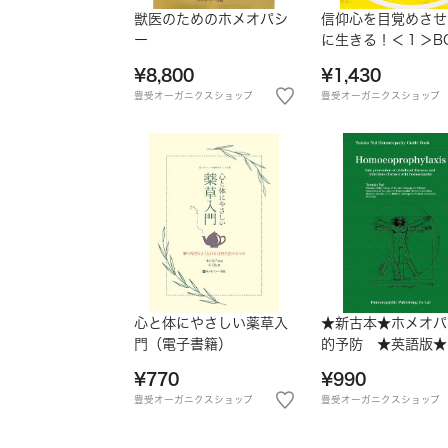
獣医のためのホメオパシ
信仰心を目覚めさせ
ー
に生きる！＜１＞B
¥8,800
¥1,430
豊受オーガニクスショップ
豊受オーガニクスショップ
心と体にやさしい薬草入
★新古本★ホメオパ
門（電子書籍）
的予防 ★英語版★
¥770
¥990
豊受オーガニクスショップ
豊受オーガニクスショップ