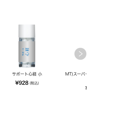
サポート心経 小
MT)スーパーブレッシング 50mlス
レー
¥928
(税込)
¥2,420
(税込)