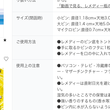
り扱い方法
から。
「動画で見る、レメディー瓶
サイズ(閉函時)
小ビン: 直径1.18cm×天地3.
大ビン: 直径1.4 cm×天地5.0
マイクロビン:直径0.7cm×天地
 ★
ご使用方法
●レメディーのビン底をトン
●手に取るかビンのフタに1
●レメディーを口の中に入れ
使用上の注意
●パソコン・テレビ・冷蔵庫
ー・マザーチンクチャー・フ
い。
●レメディーは直射日光を避
い。
湿気の多いところでの保管は
●強い香りのするもの(香水等
●ビン内に水が入らないよう