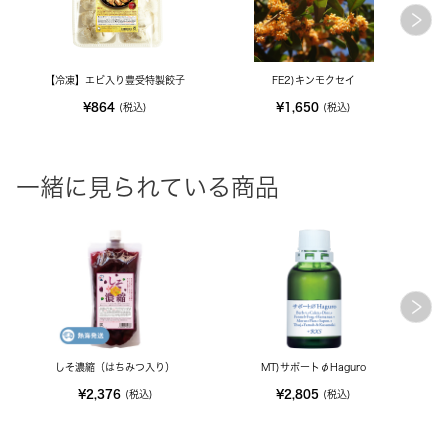
【冷凍】エビ入り豊受特製餃子
FE2)キンモクセイ
M
¥864
¥1,650
(税込)
(税込)
一緒に見られている商品
しそ濃縮（はちみつ入り）
MT)サポートφHaguro
¥2,376
¥2,805
(税込)
(税込)