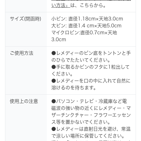
い方法」
は、こちらから。
サイズ(閉函時)
小ビン: 直径1.18cm×天地3.0cm
大ビン: 直径1.4 cm×天地5.0cm
マイクロビン:直径0.7cm×天地
3.0cm
ご使用方法
●レメディーのビン底をトントンと手
のひらでたたいてください。
●手に取るかビンのフタに1粒出して
ください。
●レメディーを口の中に入れて自然に
溶けるのを待ちます。
使用上の注意
●パソコン・テレビ・冷蔵庫など電
磁波の強い物の近くにレメディー・マ
ザーチンクチャー・フラワーエッセン
ス等を置かないでください。
●レメディーは直射日光を避け、常温
で涼しい場所に保管してください。