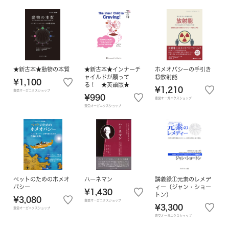
★新古本★動物の本質
★新古本★インナーチ
ホメオパシーの手引き
ャイルドが願って
⑬放射能
¥1,100
る！ ★英語版★
¥1,210
豊受オーガニクスショップ
¥990
豊受オーガニクスショップ
豊受オーガニクスショップ
ペットのためのホメオ
ハーネマン
講義録①元素のレメデ
パシー
ィー（ジャン・ショー
¥1,430
トン）
¥3,080
豊受オーガニクスショップ
¥3,300
豊受オーガニクスショップ
豊受オーガニクスショップ