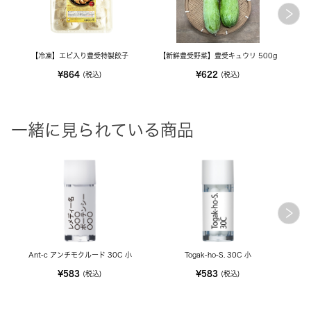
【冷凍】エビ入り豊受特製餃子
【新鮮豊受野菜】豊受キュウリ 500g
¥864
¥622
(税込)
(税込)
一緒に見られている商品
Ant-c アンチモクルード 30C 小
Togak-ho-S. 30C 小
¥583
¥583
(税込)
(税込)