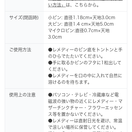
い方法」
は、こちらから。
サイズ(閉函時)
小ビン: 直径1.18cm×天地3.0cm
大ビン: 直径1.4 cm×天地5.0cm
マイクロビン:直径0.7cm×天地
3.0cm
ご使用方法
●レメディーのビン底をトントンと手
のひらでたたいてください。
●手に取るかビンのフタに1粒出して
ください。
●レメディーを口の中に入れて自然に
溶けるのを待ちます。
使用上の注意
●パソコン・テレビ・冷蔵庫など電
磁波の強い物の近くにレメディー・マ
ザーチンクチャー・フラワーエッセン
ス等を置かないでください。
●レメディーは直射日光を避け、常温
で涼しい場所に保管してください。