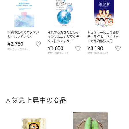
歯科のためのホメオパ
それでもあなたは新型
シュスラー博士の顔診
シーハンドブック
インフルエンザワクチ
断 改訂版 バイオケ
ンを打ちますか？
ミカル治療法入門
¥2,750
¥1,650
¥3,190
豊受オーガニクスショップ
豊受オーガニクスショップ
豊受オーガニクスショップ
人気急上昇中の商品