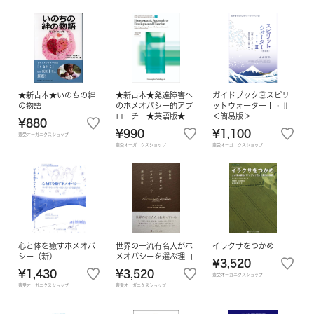
★新古本★いのちの絆
★新古本★発達障害へ
ガイドブック⑨スピリ
の物語
のホメオパシー的アプ
ットウォーターⅠ・Ⅱ
ローチ ★英語版★
＜簡易版＞
¥880
¥990
¥1,100
豊受オーガニクスショップ
豊受オーガニクスショップ
豊受オーガニクスショップ
心と体を癒すホメオパ
世界の一流有名人がホ
イラクサをつかめ
シー（新）
メオパシーを選ぶ理由
¥3,520
¥1,430
¥3,520
豊受オーガニクスショップ
豊受オーガニクスショップ
豊受オーガニクスショップ