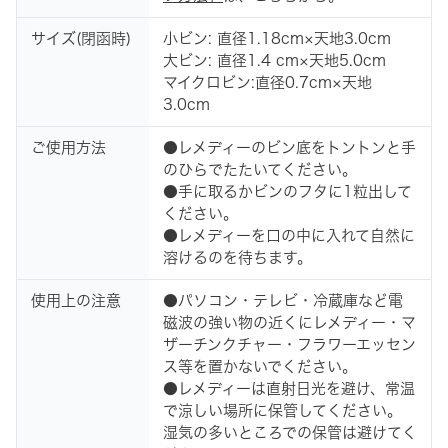
サイズ(閉函時)
小ビン: 直径1.18cm×天地3.0cm
大ビン: 直径1.4 cm×天地5.0cm
マイクロビン:直径0.7cm×天地
3.0cm
ご使用方法
●レメディーのビン底をトントンと手
のひらでたたいてください。
●手に取るかビンのフタに1粒出して
ください。
●レメディーを口の中に入れて自然に
溶けるのを待ちます。
使用上の注意
●パソコン・テレビ・冷蔵庫など電
磁波の強い物の近くにレメディー・マ
ザーチンクチャー・フラワーエッセン
ス等を置かないでください。
●レメディーは直射日光を避け、常温
で涼しい場所に保管してください。
湿気の多いところでの保管は避けてく