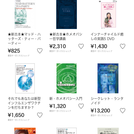
★新古本★マッド・ハ
★新古本★ホメオパシ
インナーチャイルド癒
ッターズ・ティー・パ
ー哲学講義
しの実践5 DVD
ーティー
¥2,310
¥1,430
¥825
豊受オーガニクスショップ
豊受オーガニクスショップ
豊受オーガニクスショップ
それでもあなたは新型
新・ホメオパシー入門
シークレット・ランタ
インフルエンザワクチ
ノイド
¥1,320
ンを打ちますか？
¥13,200
豊受オーガニクスショップ
¥1,650
豊受オーガニクスショップ
豊受オーガニクスショップ