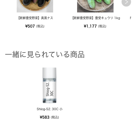
【新鮮豊受野菜】真黒ナス
【新鮮豊受野菜】豊受キュウリ 1kg
FE
¥507
¥1,177
(税込)
(税込)
一緒に見られている商品
Shiog-S2. 30C 小
¥583
(税込)