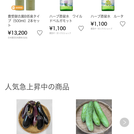
豊受御古菌B低臭タイ
ハーブ蒸留水 ワイル
ハーブ蒸留水 ルータ
プ（500ml）2本セッ
ドベルガモット
¥1,100
ト
¥1,100
豊受オーガニクスショップ
¥13,200
豊受オーガニクスショップ
日本豊受自然農株式会社
人気急上昇中の商品