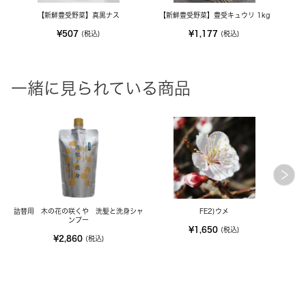
【新鮮豊受野菜】真黒ナス
【新鮮豊受野菜】豊受キュウリ 1kg
¥507
¥1,177
(税込)
(税込)
一緒に見られている商品
詰替用 木の花の咲くや 洗髪と洗身シャ
FE2)ウメ
ンプー
¥1,650
(税込)
¥2,860
(税込)