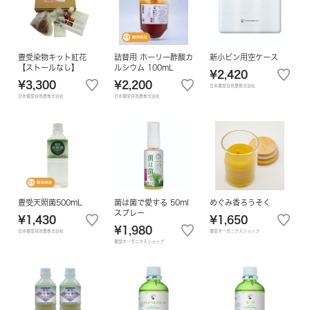
豊受染物キット紅花
詰替用 ホーリー酢酸カ
新小ビン用空ケース
【ストールなし】
ルシウム 100mL
¥2,420
¥3,300
¥2,200
日本豊受自然農株式会社
日本豊受自然農株式会社
日本豊受自然農株式会社
豊受天照菌500mL
菌は菌で愛する 50ml
めぐみ香ろうそく
スプレー
¥1,430
¥1,650
¥1,980
日本豊受自然農株式会社
豊受オーガニクスショップ
豊受オーガニクスショップ