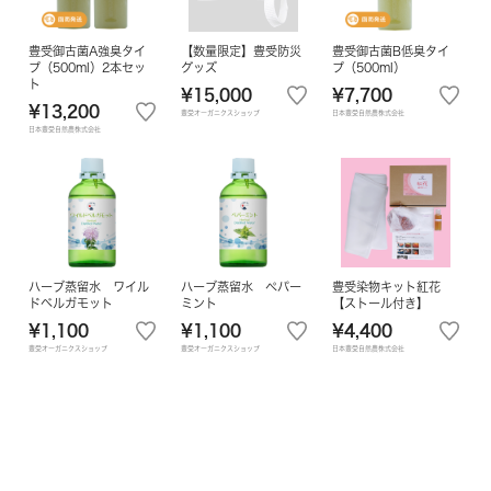
豊受御古菌A強臭タイ
【数量限定】豊受防災
豊受御古菌B低臭タイ
プ（500ml）2本セッ
グッズ
プ（500ml）
ト
¥15,000
¥7,700
¥13,200
豊受オーガニクスショップ
日本豊受自然農株式会社
日本豊受自然農株式会社
ハーブ蒸留水 ワイル
ハーブ蒸留水 ペパー
豊受染物キット紅花
ドベルガモット
ミント
【ストール付き】
¥1,100
¥1,100
¥4,400
豊受オーガニクスショップ
豊受オーガニクスショップ
日本豊受自然農株式会社