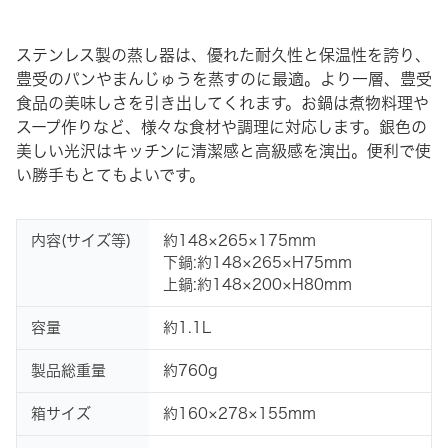
ステンレス製の蒸し器は、優れた耐久性と保温性を誇り、
豊受のパンやまんじゅうを蒸すのに最適。より一層、豊受
食品の美味しさを引き出してくれます。お鍋は煮物料理や
スープ作りなど、様々な食材や調理に対応します。銀色の
美しい光沢はキッチンに清潔感と高級感を演出。便利で使
い勝手もとてもよいです。
内容(サイズ等)
約148×265×175mm
下鍋:約148×265×H75mm
上鍋:約148×200×H80mm
容量
約1.1L
製品総重量
約760g
箱サイズ
約160×278×155mm