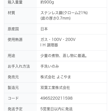
箱入重量
約900g
材質
ステンレス鋼(クローム21%)
(底の厚さ0.7mm)
原産国
日本
使用熱源
ガス・100V・200V
I H 調理器
用途
少量の煮物、蒸し物に最適。
お手入れ方法
手洗いのみ
発売元
株式会社 よこやま
製造元
双葉工業株式会社
コード
4965220211598
発送予定
5営業日以内に発送