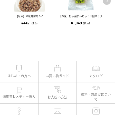
【冷凍】米糀発酵あんこ
【冷凍】野沢菜まんじゅう 5個パック
人
¥442
¥1,940
(税込)
(税込)
はじめての方へ
お買い物ガイド
カタログ
適用書レメディー購入
お支払い方法