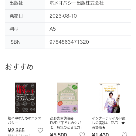
出版社
ホメオパシー出版株式会社
発売日
2023-08-10
判型
A5
ISBN
9784863471320
おすすめ
脳卒中のためのホメオ
高野先生講演会
インナーチャイルド癒
パシー
DVD「子どものケガ
しの実践4 DVD ★
と、病気のとらえ方」
英語版★
¥2,365
¥5,500
¥1,430
豊受オーガニクスショップ