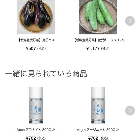
【新鮮豊受野菜】真黒ナス
【新鮮豊受野菜】豊受キュウリ 1kg
¥507
¥1,177
(税込)
(税込)
一緒に見られている商品
Acon アコナイト 200C 小
Arg-n アージニット 200C 小
¥702
¥702
(税込)
(税込)