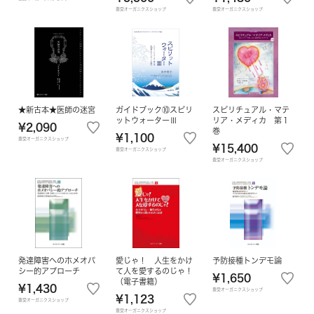
豊受オーガニクスショップ
豊受オーガニクスショップ
★新古本★医師の迷宮
ガイドブック⑩スピリ
スピリチュアル・マテ
ットウォーターⅢ
リア・メディカ 第１
¥2,090
巻
¥1,100
豊受オーガニクスショップ
¥15,400
豊受オーガニクスショップ
豊受オーガニクスショップ
発達障害へのホメオパ
愛じゃ！ 人生をかけ
予防接種トンデモ論
シー的アプローチ
て人を愛するのじゃ！
¥1,650
（電子書籍）
¥1,430
豊受オーガニクスショップ
¥1,123
豊受オーガニクスショップ
豊受オーガニクスショップ