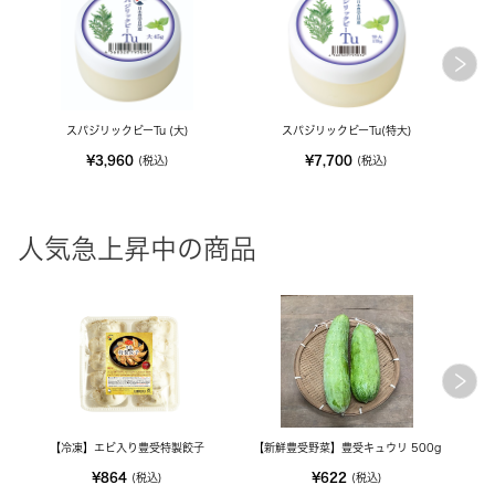
スパジリックビーTu (大)
スパジリックビーTu(特大)
¥3,960
¥7,700
(税込)
(税込)
人気急上昇中の商品
【冷凍】エビ入り豊受特製餃子
【新鮮豊受野菜】豊受キュウリ 500g
¥864
¥622
(税込)
(税込)