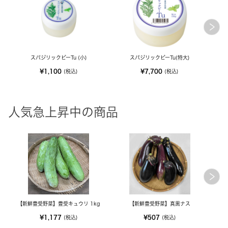
スパジリックビーTu (小)
スパジリックビーTu(特大)
¥1,100
¥7,700
(税込)
(税込)
人気急上昇中の商品
【新鮮豊受野菜】豊受キュウリ 1kg
【新鮮豊受野菜】真黒ナス
¥1,177
¥507
(税込)
(税込)