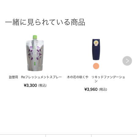
一緒に見られている商品
詰替用 Reフレッシュメントスプレー
木の花の咲くや リキッドファンデーショ
木
ン
¥3,300
(税込)
¥3,960
(税込)