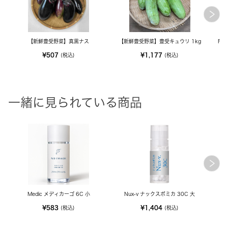
【新鮮豊受野菜】真黒ナス
【新鮮豊受野菜】豊受キュウリ 1kg
FE
¥507
¥1,177
(税込)
(税込)
一緒に見られている商品
Medic メディカーゴ 6C 小
Nux-v ナックスボミカ 30C 大
¥583
¥1,404
(税込)
(税込)