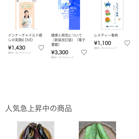
インナーチャイルド癒
健康と病気について
レメディー事典
しの実践6 DVD
（新装改訂版）（電子
¥1,100
書籍）
¥1,430
豊受オーガニクスショップ
¥3,300
豊受オーガニクスショップ
豊受オーガニクスショップ
人気急上昇中の商品