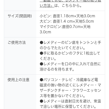
「動画で見る、レメディー瓶の取り扱
い方法」
は、こちらから。
サイズ(閉函時)
小ビン: 直径1.18cm×天地3.0cm
大ビン: 直径1.4 cm×天地5.0cm
マイクロビン:直径0.7cm×天地
3.0cm
ご使用方法
●レメディーのビン底をトントンと手
のひらでたたいてください。
●手に取るかビンのフタに1粒出して
ください。
●レメディーを口の中に入れて自然に
溶けるのを待ちます。
使用上の注意
●パソコン・テレビ・冷蔵庫など電
磁波の強い物の近くにレメディー・マ
ザーチンクチャー・フラワーエッセン
ス等を置かないでください。
●レメディーは直射日光を避け、常温
で涼しい場所に保管してください。