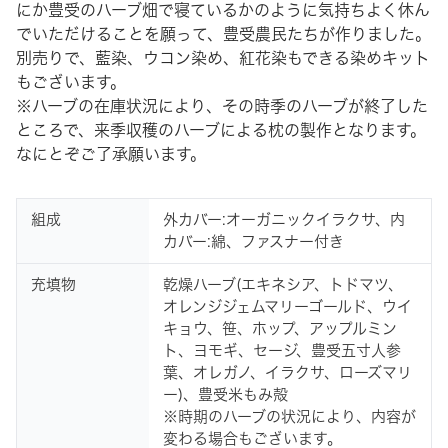
にか豊受のハーブ畑で寝ているかのように気持ちよく休ん
でいただけることを願って、豊受農民たちが作りました。
別売りで、藍染、ウコン染め、紅花染もできる染めキット
もございます。
※ハーブの在庫状況により、その時季のハーブが終了した
ところで、来季収穫のハーブによる枕の製作となります。
なにとぞご了承願います。
組成
外カバー:オーガニックイラクサ、内
カバー:綿、ファスナー付き
充填物
乾燥ハーブ(エキネシア、トドマツ、
オレンジジェムマリーゴールド、ウイ
キョウ、笹、ホップ、アップルミン
ト、ヨモギ、セージ、豊受五寸人参
葉、オレガノ、イラクサ、ローズマリ
ー)、豊受米もみ殻
※時期のハーブの状況により、内容が
変わる場合もございます。