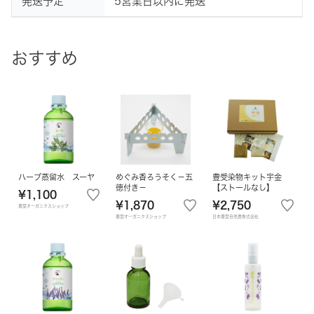
発送予定
5営業日以内に発送
おすすめ
ハーブ蒸留水 スーヤ
めぐみ香ろうそく－五
豊受染物キット宇金
徳付き－
【ストールなし】
¥1,100
¥1,870
¥2,750
豊受オーガニクスショップ
豊受オーガニクスショップ
日本豊受自然農株式会社