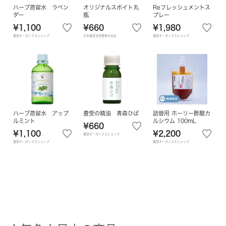
ハーブ蒸留水 ラベン
オリジナルスポイト丸
Reフレッシュメントス
ダー
瓶
プレー
¥1,100
¥660
¥1,980
豊受オーガニクスショップ
日本豊受自然農株式会社
豊受オーガニクスショップ
ハーブ蒸留水 アップ
豊受の精油 青森ひば
詰替用 ホーリー酢酸カ
ルミント
ルシウム 100mL
¥660
¥1,100
¥2,200
豊受オーガニクスショップ
豊受オーガニクスショップ
豊受オーガニクスショップ