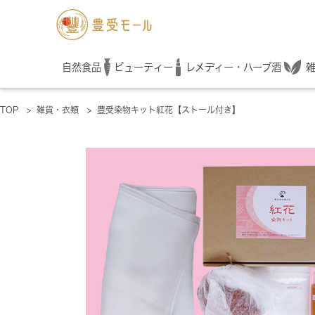
レメディー・ハーブ酒
自然食品
ビューティー
TOP
>
雑貨・衣類
>
豊受染物キット紅花【ストール付き】