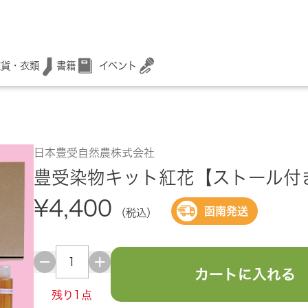
書籍
イベント
雑貨・衣類
日本豊受自然農株式会社
豊受染物キット紅花【ストール付
¥4,400
函南発送
（税込）
カートに入れる
残り1点