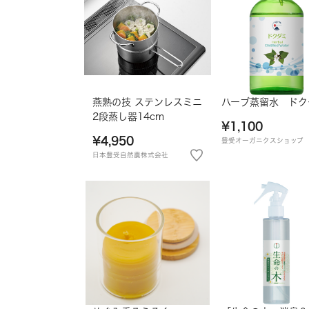
燕熟の技 ステンレスミニ
ハーブ蒸留水 ドク
2段蒸し器14cm
¥1,100
¥4,950
豊受オーガニクスショップ
日本豊受自然農株式会社