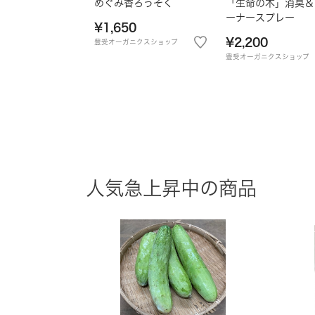
めぐみ香ろうそく
「生命の木」消臭＆
ーナースプレー
¥1,650
¥2,200
豊受オーガニクスショップ
豊受オーガニクスショップ
人気急上昇中の商品