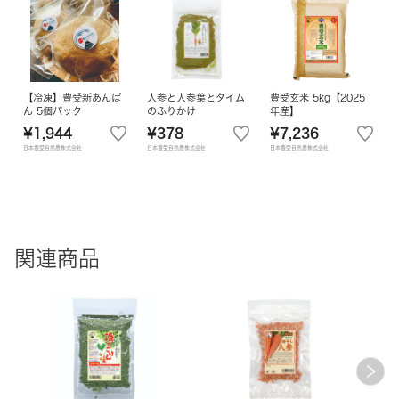
【冷凍】豊受新あんぱ
人参と人参葉とタイム
豊受玄米 5kg【2025
ん 5個パック
のふりかけ
年産】
¥1,944
¥378
¥7,236
日本豊受自然農株式会社
日本豊受自然農株式会社
日本豊受自然農株式会社
関連商品