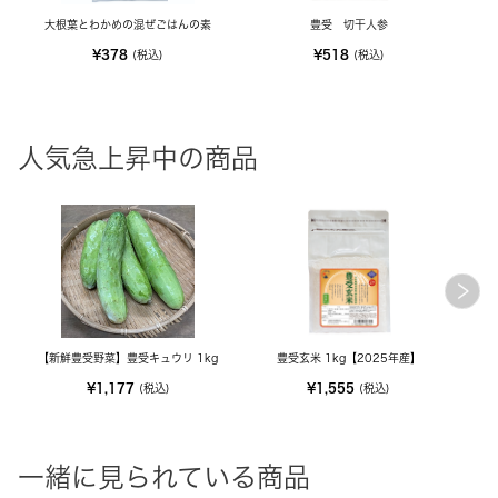
大根葉とわかめの混ぜごはんの素
豊受 切干人参
¥378
¥518
(税込)
(税込)
人気急上昇中の商品
【新鮮豊受野菜】豊受キュウリ 1kg
豊受玄米 1kg【2025年産】
M
¥1,177
¥1,555
(税込)
(税込)
一緒に見られている商品