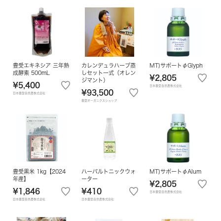
豊受エキネシア 三年熟
カレンデュラハーブ蒸
MT)サポートφGlyph
成酵素 500mL
しセット一式（オレン
¥2,805
ジマント）
¥5,400
日本豊受自然農株式会社
¥93,500
日本豊受自然農株式会社
豊受オーガニクスショップ
豊受黒米 1kg【2024
ハーバルトニックウォ
MT)サポートφAlum
年産】
ーター
¥2,805
¥1,846
¥410
日本豊受自然農株式会社
日本豊受自然農株式会社
日本豊受自然農株式会社