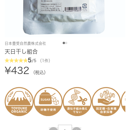
日本豊受自然農株式会社
天日干し組合
5
/5
（1件）
¥432
（税込）