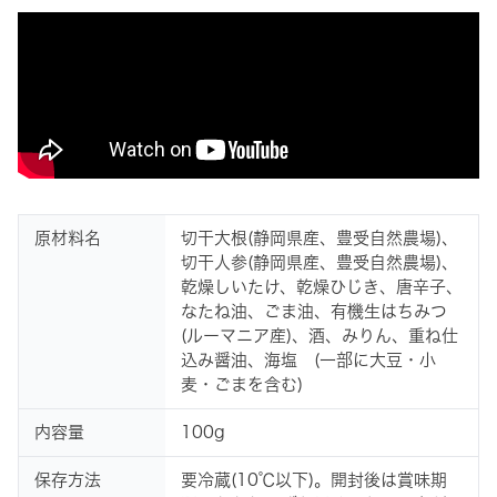
原材料名
切干大根(静岡県産、豊受自然農場)、
切干人参(静岡県産、豊受自然農場)、
乾燥しいたけ、乾燥ひじき、唐辛子、
なたね油、ごま油、有機生はちみつ
(ルーマニア産)、酒、みりん、重ね仕
込み醤油、海塩 (一部に大豆・小
麦・ごまを含む)
内容量
100g
保存方法
要冷蔵(10℃以下)。開封後は賞味期