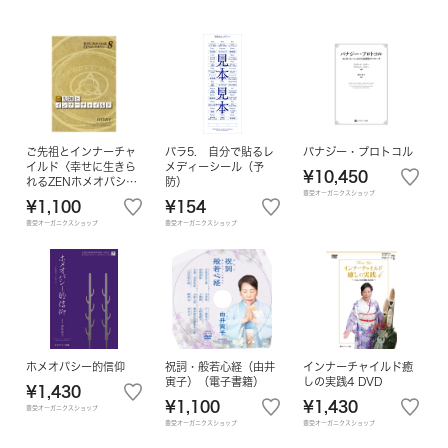
ご先祖とインナーチャ
バラ5. 自分で貼るレ
バナジー・プロトコル
イルド〈幸せに生きら
メディーシール（予
¥10,450
れるZENホメオパシー
防）
豊受オーガニクスショップ
8〉
¥1,100
¥154
豊受オーガニクスショップ
豊受オーガニクスショップ
ホメオパシー的信仰
祝詞・般若心経（由井
インナーチャイルド癒
寅子）（電子書籍）
しの実践4 DVD
¥1,430
¥1,100
¥1,430
豊受オーガニクスショップ
豊受オーガニクスショップ
豊受オーガニクスショップ