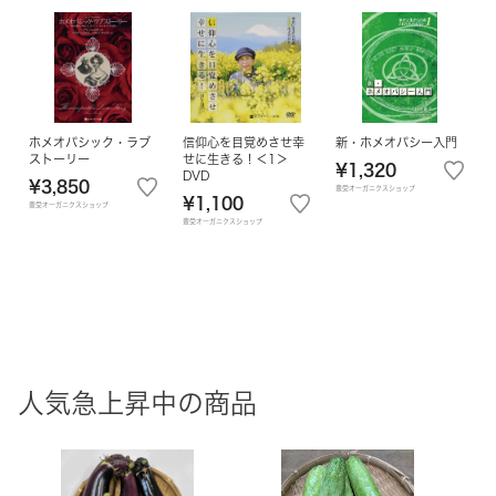
ホメオパシック・ラブ
信仰心を目覚めさせ幸
新・ホメオパシー入門
ストーリー
せに生きる！＜1＞
¥1,320
DVD
¥3,850
豊受オーガニクスショップ
¥1,100
豊受オーガニクスショップ
豊受オーガニクスショップ
人気急上昇中の商品