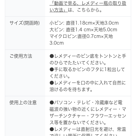
「動画で見る、レメディー瓶の取り扱
い方法」
は、こちらから。
サイズ(閉函時)
小ビン: 直径1.18cm×天地3.0cm
大ビン: 直径1.4 cm×天地5.0cm
マイクロビン:直径0.7cm×天地
3.0cm
ご使用方法
●レメディーのビン底をトントンと手
のひらでたたいてください。
●手に取るかビンのフタに1粒出して
ください。
●レメディーを口の中に入れて自然に
溶けるのを待ちます。
使用上の注意
●パソコン・テレビ・冷蔵庫など電
磁波の強い物の近くにレメディー・マ
ザーチンクチャー・フラワーエッセン
ス等を置かないでください。
●レメディーは直射日光を避け、常温
で涼しい場所に保管してください。