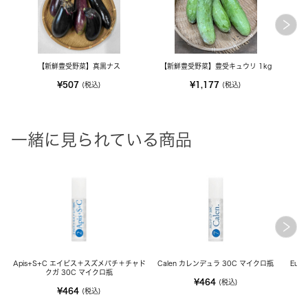
【新鮮豊受野菜】真黒ナス
【新鮮豊受野菜】豊受キュウリ 1kg
¥507
¥1,177
(税込)
(税込)
一緒に見られている商品
Apis+S+C エイピス＋スズメバチ＋チャド
Calen カレンデュラ 30C マイクロ瓶
Eup
クガ 30C マイクロ瓶
¥464
(税込)
¥464
(税込)