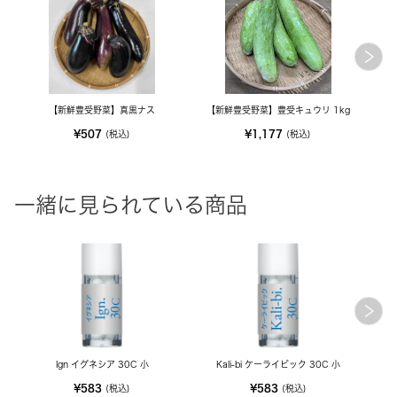
【新鮮豊受野菜】真黒ナス
【新鮮豊受野菜】豊受キュウリ 1kg
¥507
¥1,177
(税込)
(税込)
一緒に見られている商品
Ign イグネシア 30C 小
Kali-bi ケーライビック 30C 小
¥583
¥583
(税込)
(税込)