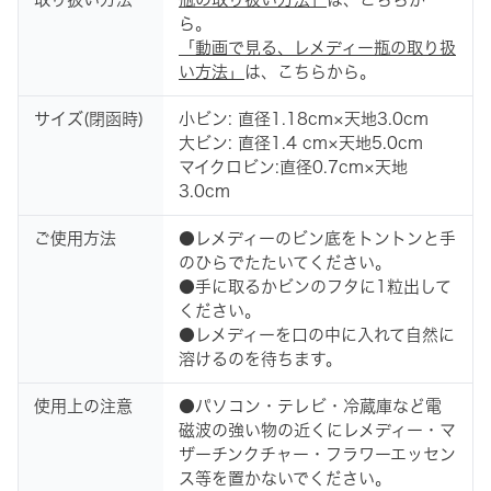
ら。
「動画で見る、レメディー瓶の取り扱
い方法」
は、こちらから。
サイズ(閉函時)
小ビン: 直径1.18cm×天地3.0cm
大ビン: 直径1.4 cm×天地5.0cm
マイクロビン:直径0.7cm×天地
3.0cm
ご使用方法
●レメディーのビン底をトントンと手
のひらでたたいてください。
●手に取るかビンのフタに1粒出して
ください。
●レメディーを口の中に入れて自然に
溶けるのを待ちます。
使用上の注意
●パソコン・テレビ・冷蔵庫など電
磁波の強い物の近くにレメディー・マ
ザーチンクチャー・フラワーエッセン
ス等を置かないでください。