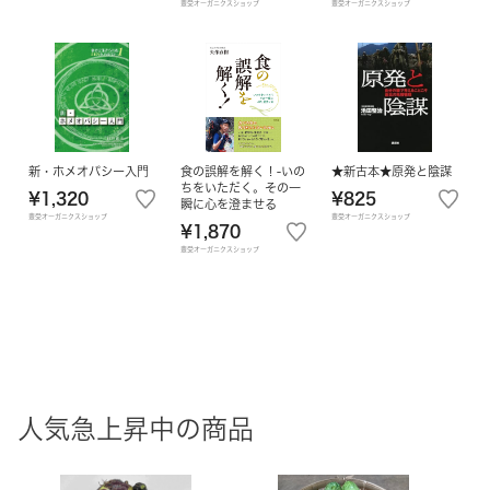
豊受オーガニクスショップ
豊受オーガニクスショップ
新・ホメオパシー入門
食の誤解を解く！-いの
★新古本★原発と陰謀
ちをいただく。その一
¥1,320
¥825
瞬に心を澄ませる
豊受オーガニクスショップ
豊受オーガニクスショップ
¥1,870
豊受オーガニクスショップ
人気急上昇中の商品