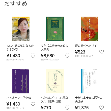
おすすめ
人はなぜ病気になるの
マヤズム治療のための
愛の時代へ向けて
か？DVD
大事典
¥523
¥1,430
¥8,580
豊受オーガニクスショップ
豊受オーガニクスショップ
豊受オーガニクスショップ
ホメオパシー的信仰
心と体にやさしい薬草
★新古本★真の医学の
入門（電子書籍）
再発見
¥1,430
¥770
¥1,375
豊受オーガニクスショップ