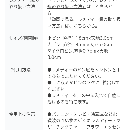
レメディー瓶の
「写真とイラストで見る、レメディー
取り扱い方法
瓶の取り扱い方法」
は、こちらか
ら。
「動画で見る、レメディー瓶の取り扱
い方法」
は、こちらから。
サイズ(閉函時)
小ビン: 直径1.18cm×天地3.0cm
大ビン: 直径1.4 cm×天地5.0cm
マイクロビン:直径0.7cm×天地
3.0cm
ご使用方法
●レメディーのビン底をトントンと手
のひらでたたいてください。
●手に取るかビンのフタに1粒出して
ください。
●レメディーを口の中に入れて自然に
溶けるのを待ちます。
使用上の注意
●パソコン・テレビ・冷蔵庫など電
磁波の強い物の近くにレメディー・マ
ザーチンクチャー・フラワーエッセン