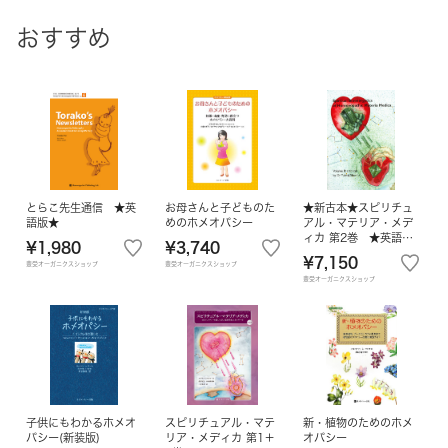
おすすめ
とらこ先生通信 ★英
お母さんと子どものた
★新古本★スピリチュ
語版★
めのホメオパシー
アル・マテリア・メデ
ィカ 第2巻 ★英語版
¥1,980
¥3,740
★ 単品
¥7,150
豊受オーガニクスショップ
豊受オーガニクスショップ
豊受オーガニクスショップ
子供にもわかるホメオ
スピリチュアル・マテ
新・植物のためのホメ
パシー(新装版)
リア・メディカ 第1＋
オパシー