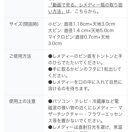
「動画で見る、レメディー瓶の取り扱
い方法」
は、こちらから。
サイズ(閉函時)
小ビン: 直径1.18cm×天地3.0cm
大ビン: 直径1.4 cm×天地5.0cm
マイクロビン:直径0.7cm×天地
3.0cm
ご使用方法
●レメディーのビン底をトントンと手
のひらでたたいてください。
●手に取るかビンのフタに1粒出して
ください。
●レメディーを口の中に入れて自然に
溶けるのを待ちます。
使用上の注意
●パソコン・テレビ・冷蔵庫など電
磁波の強い物の近くにレメディー・マ
ザーチンクチャー・フラワーエッセン
ス等を置かないでください。
●レメディーは直射日光を避け、常温