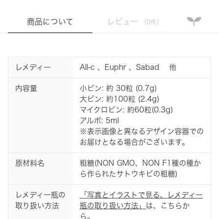
商品について
レビュー
（0件）
レメディー
All-c 、Euphr 、Sabad 他
内容量
小ビン: 約 30粒 (0.7g)
大ビン: 約100粒 (2.4g)
マイクロビン: 約60粒(0.3g)
アルポ: 5ml
※表示画像と異なるデザイン容器での
お届けとなる場合がございます。
原材料名
粗糖(NON GMO、NON F1種の種か
ら作られたサトウキビの粗糖)
レメディー瓶の
「写真とイラストで見る、レメディー
取り扱い方法
瓶の取り扱い方法」
は、こちらか
ら。