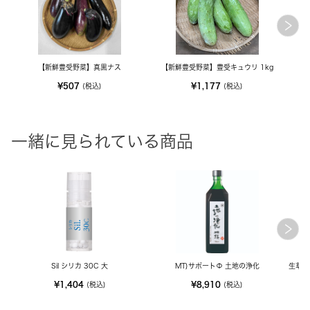
【新鮮豊受野菜】真黒ナス
【新鮮豊受野菜】豊受キュウリ 1kg
¥507
¥1,177
(税込)
(税込)
一緒に見られている商品
Sil シリカ 30C 大
MT)サポートΦ 土地の浄化
生草花
¥1,404
¥8,910
(税込)
(税込)