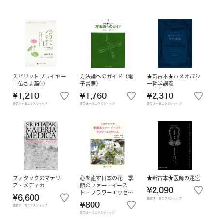
スピリットプレイヤー
方法論へのガイド（電
★新古本★ホメオパシ
Ⅰ仏さま篇①
子書籍）
ー哲学講義
¥1,210
¥1,760
¥2,310
豊受オーガニクスショップ
豊受オーガニクスショップ
豊受オーガニクスショップ
ファタックのマテリ
心を癒す日本の花 季
★新古本★医師の迷宮
ア・メディカ
節のファー・イース
¥2,090
ト・フラワーエッセン
¥6,600
豊受オーガニクスショップ
ス（電子書籍）
¥800
豊受オーガニクスショップ
豊受オーガニクスショップ