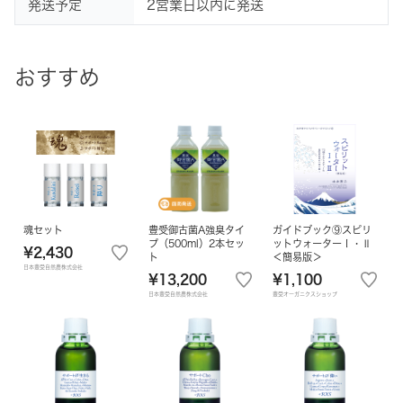
発送予定
2営業日以内に発送
おすすめ
魂セット
豊受御古菌A強臭タイ
ガイドブック⑨スピリ
プ（500ml）2本セッ
ットウォーターⅠ・Ⅱ
¥2,430
ト
＜簡易版＞
日本豊受自然農株式会社
¥13,200
¥1,100
日本豊受自然農株式会社
豊受オーガニクスショップ