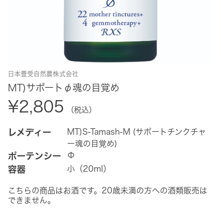
日本豊受自然農株式会社
MT)サポートφ魂の目覚め
¥2,805
（税込）
レメディー
MT)S-Tamash-M (サポートチンクチャ
ー魂の目覚め)
ポーテンシー
Φ
容器
小（20ml）
こちらの商品はお酒です。20歳未満の方への酒類販売は
できません。