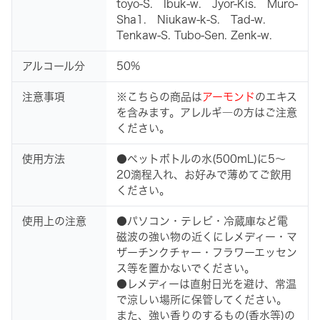
toyo-S. Ibuk-w. Jyor-Kis. Muro-
Sha1. Niukaw-k-S. Tad-w.
Tenkaw-S. Tubo-Sen. Zenk-w.
アルコール分
50%
注意事項
※こちらの商品は
アーモンド
のエキス
を含みます。アレルギ―の方はご注意
ください。
使用方法
●ペットボトルの水(500mL)に5～
20滴程入れ、お好みで薄めてご飲用
ください。
使用上の注意
●パソコン・テレビ・冷蔵庫など電
磁波の強い物の近くにレメディー・マ
ザーチンクチャー・フラワーエッセン
ス等を置かないでください。
●レメディーは直射日光を避け、常温
で涼しい場所に保管してください。
また、強い香りのするもの(香水等)の