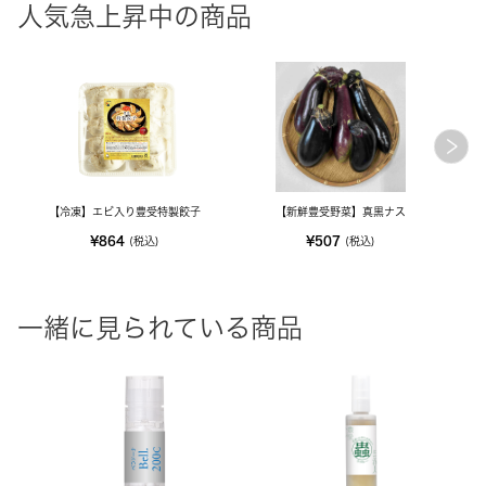
人気急上昇中の商品
【冷凍】エビ入り豊受特製餃子
【新鮮豊受野菜】真黒ナス
【新
¥864
¥507
(税込)
(税込)
一緒に見られている商品