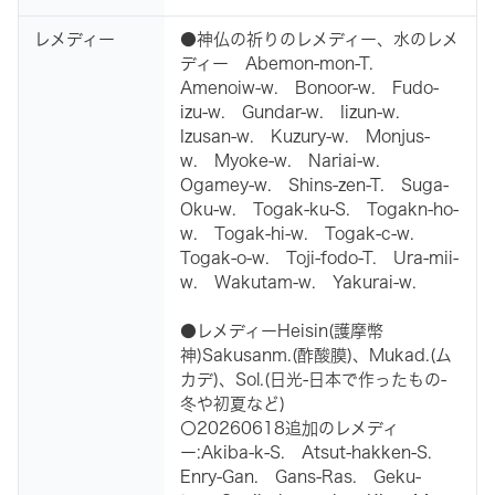
レメディー
●神仏の祈りのレメディー、水のレメ
ディー Abemon-mon-T.
Amenoiw-w. Bonoor-w. Fudo-
izu-w. Gundar-w. Iizun-w.
Izusan-w. Kuzury-w. Monjus-
w. Myoke-w. Nariai-w.
Ogamey-w. Shins-zen-T. Suga-
Oku-w. Togak-ku-S. Togakn-ho-
w. Togak-hi-w. Togak-c-w.
Togak-o-w. Toji-fodo-T. Ura-mii-
w. Wakutam-w. Yakurai-w.
●レメディーHeisin(護摩幣
神)Sakusanm.(酢酸膜)、Mukad.(ム
カデ)、Sol.(日光-日本で作ったもの-
冬や初夏など)
〇20260618追加のレメディ
ー:Akiba-k-S. Atsut-hakken-S.
Enry-Gan. Gans-Ras. Geku-