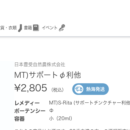
書籍
イベント
雑貨・衣類
日本豊受自然農株式会社
MT)サポートφ利他
¥2,805
熱海発送
（税込）
レメディー
MT)S-Rita (サポートチンクチャー利他
ポーテンシー
Φ
容器
小（20ml）