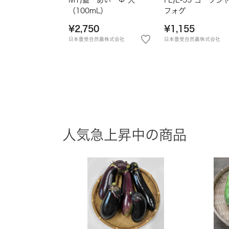
（100mL）
フォグ
¥2,750
¥1,155
日本豊受自然農株式会社
日本豊受自然農株式会社
人気急上昇中の商品