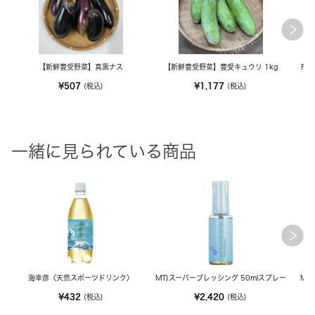
【新鮮豊受野菜】真黒ナス
【新鮮豊受野菜】豊受キュウリ 1kg
FE
¥507
¥1,177
(税込)
(税込)
一緒に見られている商品
海幸彦〈天然スポーツドリンク〉
MT)スーパーブレッシング 50mlスプレー
MT
¥432
¥2,420
(税込)
(税込)