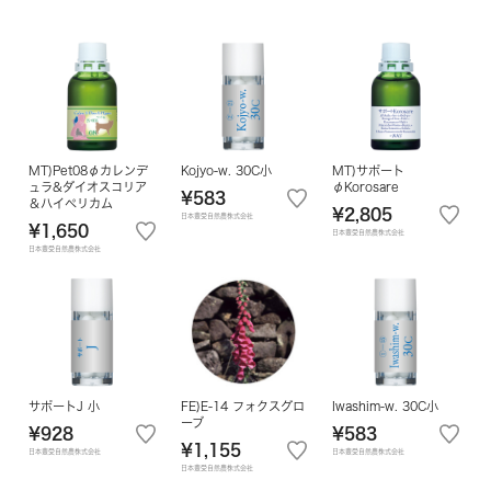
MT)Pet08φカレンデ
Kojyo-w. 30C小
MT)サポート
ュラ&ダイオスコリア
φKorosare
¥583
＆ハイペリカム
¥2,805
日本豊受自然農株式会社
¥1,650
日本豊受自然農株式会社
日本豊受自然農株式会社
サポートJ 小
FE)E-14 フォクスグロ
Iwashim-w. 30C小
ーブ
¥928
¥583
¥1,155
日本豊受自然農株式会社
日本豊受自然農株式会社
日本豊受自然農株式会社