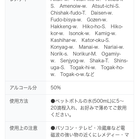
S. Amenoiw-w. Atsut-ichi-S.
Chishak-fudo-T. Daisen-w.
Fudo-bisya-w. Gozen-w.
Hakkeng-w. Hiko-ho-S. Hiko-
kor-w. Isonok-w. Kamig-w.
Kashihar-w. Kator-oku-S.
Konyag-w. Manai-w. Nariai-w.
Norik-s. Norikur-M. Ogamiy-
w. Senjyog-w. Shaka-T. Shins-
uga-S. Togak-hi-w. Togak-ho-
w. Togak-o-w.など
アルコール分
50%
使用方法
●ペットボトルの水(500mL)に5～
20滴程入れ、お好みで薄めてご飲用
ください。
使用上の注意
●パソコン・テレビ・冷蔵庫など電
磁波の強い物の近くにレメディー・マ