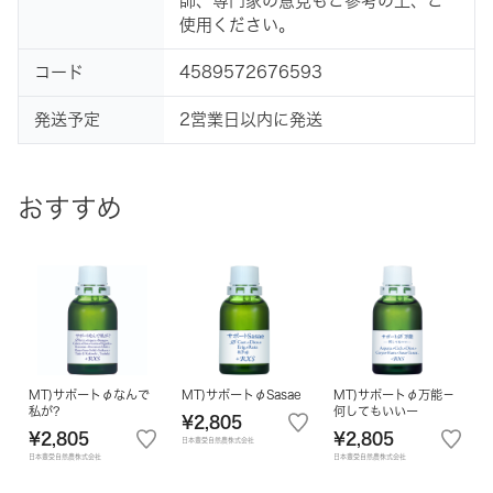
師、専門家の意見もご参考の上、ご
使用ください。
コード
4589572676593
発送予定
2営業日以内に発送
おすすめ
MT)サポートφなんで
MT)サポートφSasae
MT)サポートφ万能－
私が?
何してもいいー
¥2,805
¥2,805
¥2,805
日本豊受自然農株式会社
日本豊受自然農株式会社
日本豊受自然農株式会社