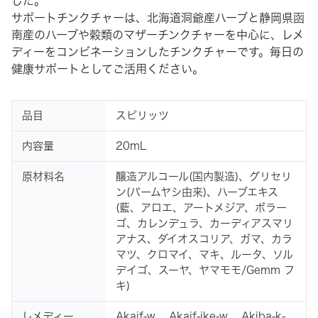
した。
サポートチンクチャーは、北海道洞爺産ハーブと静岡県函
南産のハーブや穀類のマザーチンクチャーを中心に、レメ
ディーをコンビネーションしたチンクチャーです。毎日の
健康サポートとしてご活用ください。
品目
スピリッツ
内容量
20mL
原材料名
醸造アルコール(国内製造)、グリセリ
ン(パームヤシ由来)、ハーブエキス
(藍、アロエ、アートメジア、ボラー
ゴ、カレンデュラ、カーディアスマリ
アナス、ダイオスコリア、ガマ、カラ
マツ、クロマイ、マキ、ルータ、ソル
デイゴ、スーヤ、ヤマモモ/Gemm フ
キ)
レメディー
Akaif-w. Akaif-ike-w. Akiba-k-