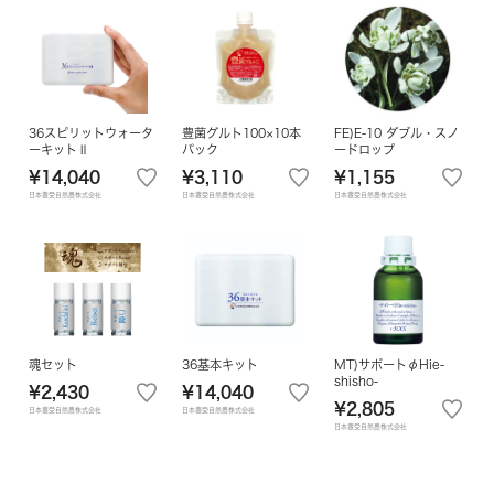
36スピリットウォータ
豊菌グルト100×10本
FE)E-10 ダブル・スノ
ーキットⅡ
パック
ードロップ
¥14,040
¥3,110
¥1,155
日本豊受自然農株式会社
日本豊受自然農株式会社
日本豊受自然農株式会社
魂セット
36基本キット
MT)サポートφHie-
shisho-
¥2,430
¥14,040
¥2,805
日本豊受自然農株式会社
日本豊受自然農株式会社
日本豊受自然農株式会社