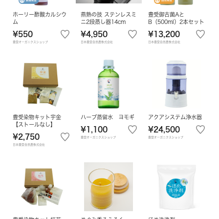
ホーリー酢酸カルシウ
燕熟の技 ステンレスミ
豊受御古菌Aと
ム
ニ2段蒸し器14cm
B（500ml）2本セット
¥550
¥4,950
¥13,200
豊受オーガニクスショップ
日本豊受自然農株式会社
日本豊受自然農株式会社
豊受染物キット宇金
ハーブ蒸留水 ヨモギ
アクアシステム浄水器
【ストールなし】
¥1,100
¥24,500
¥2,750
豊受オーガニクスショップ
豊受オーガニクスショップ
日本豊受自然農株式会社