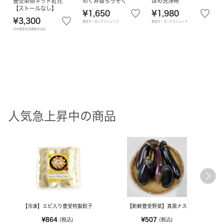
豊受染物キット紅花
めぐみ香ろうそく
ほめ洗浄剤
【ストールなし】
¥1,650
¥1,980
¥3,300
豊受オーガニクスショップ
豊受オーガニクスショップ
日本豊受自然農株式会社
人気急上昇中の商品
【冷凍】エビ入り豊受特製餃子
【新鮮豊受野菜】真黒ナス
【新
¥864
¥507
(税込)
(税込)