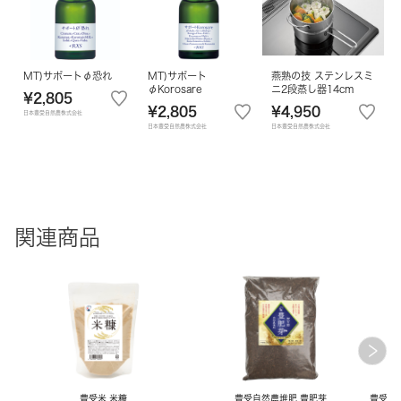
MT)サポートφ恐れ
MT)サポート
燕熟の技 ステンレスミ
φKorosare
ニ2段蒸し器14cm
¥2,805
¥2,805
¥4,950
日本豊受自然農株式会社
日本豊受自然農株式会社
日本豊受自然農株式会社
関連商品
豊受米 米糠
豊受自然農堆肥 豊肥芽
豊受御