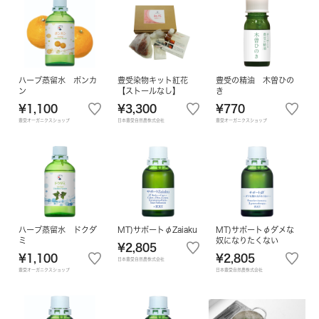
ハーブ蒸留水 ポンカ
豊受染物キット紅花
豊受の精油 木曽ひの
ン
【ストールなし】
き
¥1,100
¥3,300
¥770
豊受オーガニクスショップ
日本豊受自然農株式会社
豊受オーガニクスショップ
ハーブ蒸留水 ドクダ
MT)サポートφZaiaku
MT)サポートφダメな
ミ
奴になりたくない
¥2,805
¥1,100
¥2,805
日本豊受自然農株式会社
豊受オーガニクスショップ
日本豊受自然農株式会社