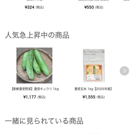
¥324
¥550
(税込)
(税込)
人気急上昇中の商品
【新鮮豊受野菜】豊受キュウリ 1kg
豊受玄米 1kg【2025年産】
M
¥1,177
¥1,555
(税込)
(税込)
一緒に見られている商品