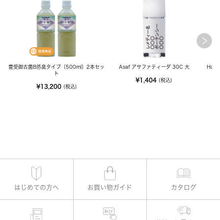
豊受御古菌B低臭タイプ（500ml）2本セッ
Asaf アサファティーダ 30C 大
Hou
ト
¥1,404
(税込)
¥13,200
(税込)
はじめての方へ
お買い物ガイド
カタログ