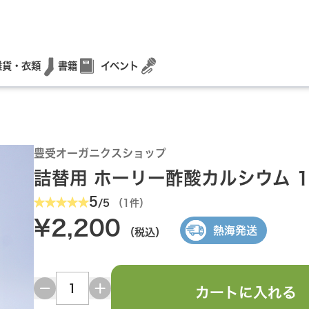
書籍
イベント
雑貨・衣類
豊受オーガニクスショップ
詰替用 ホーリー酢酸カルシウム 1
5
/5
（1件）
¥2,200
熱海発送
（税込）
カートに入れる