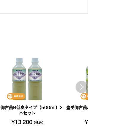
御古菌B低臭タイプ（500ml）2
豊受御古菌AとB（500ml）2本セ
本セット
ト
¥13,200
¥13,200
(税込)
(税込)