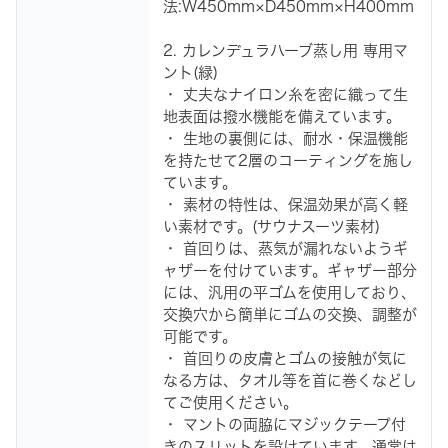
法:W450mm×D450mm×H400mm
2. カレンデュラハーブ蒸し用 専用マ
ント(緑)
・ 丈夫なナイロン糸を密に織って生
地表面は撥水機能を備えています。
・ 生地の裏側には、耐水・保温機能
を持たせて2層のコーティングを施し
ています。
・ 素材の特性は、保温効果が高く軽
い素材です。(サウナスーツ素材)
・ 首回りは、蒸気が漏れないようギ
ャザーを付けています。ギャザー部分
には、汎用の平ゴムを使用しており、
交換穴から簡単にゴムの交換、調整が
可能です。
・ 首回りの皮膚とゴムの接触が気に
なる方は、タオル等を首に巻くなどし
てご使用ください。
・ マントの両脇にマジックテープ付
きのスリットを設けています。通常は