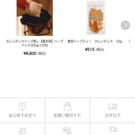
カレンデュラハーブ蒸し【補充用】ハーブ
豊受ハーブティー カレンデュラ 10g
ハー
パック(25g×10包)
¥515
(税込)
¥8,800
(税込)
はじめての方へ
お買い物ガイド
カタログ