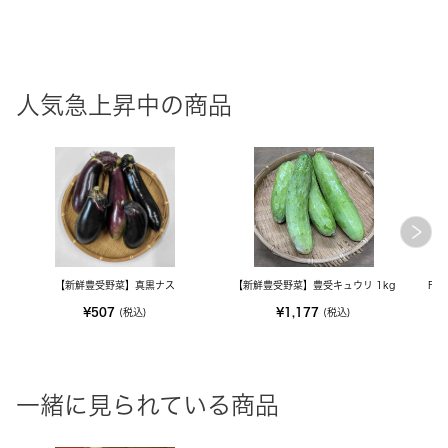
人気急上昇中の商品
【新鮮豊受野菜】真黒ナス
【新鮮豊受野菜】豊受キュウリ 1kg
FE
¥507
¥1,177
(税込)
(税込)
一緒に見られている商品