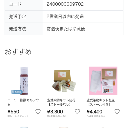
コード
2400000009702
発送予定
2営業日以内に発送
発送方法
常温便または冷蔵便
おすすめ
ホーリー酢酸カルシウ
豊受染物キット紅花
豊受染物キット紅花
ム
【ストールなし】
【ストール付き】
¥550
¥3,300
¥4,400
豊受オーガニクスショップ
日本豊受自然農株式会社
日本豊受自然農株式会社