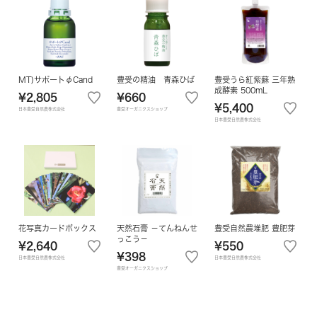
MT)サポートφCand
豊受の精油 青森ひば
豊受うら紅紫蘇 三年熟
成酵素 500mL
¥2,805
¥660
¥5,400
日本豊受自然農株式会社
豊受オーガニクスショップ
日本豊受自然農株式会社
花写真カードボックス
天然石膏 －てんねんせ
豊受自然農堆肥 豊肥芽
っこう－
¥2,640
¥550
¥398
日本豊受自然農株式会社
日本豊受自然農株式会社
豊受オーガニクスショップ