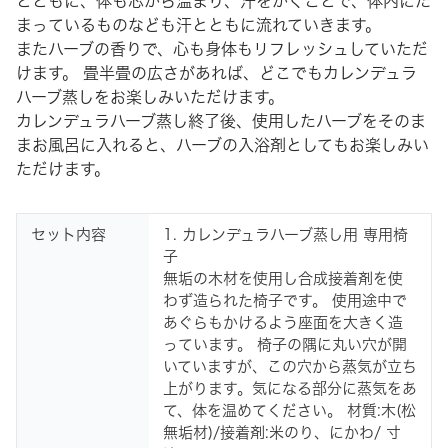
とともに、体も芯から温まり、汗をかくことで、体内にた
まっているものなども汗とともに流れていきます。
またハーブの香りで、心も身体もリフレッシュしていただ
けます。 畳半畳の広さがあれば、どこでもカレンデュラ
ハーブ蒸しをお楽しみいただけます。
カレンデュラハーブ蒸し終了後、使用したハーブをそのま
まお風呂に入れると、ハーブの入浴剤としてもお楽しみい
ただけます。
セット内容
1. カレンデュラハーブ蒸し用 専用椅
子
無垢の木材を使用し合成接着剤を使
わず造られた椅子です。 使用途中で
あぐらもかけるよう座面を大きく造
っています。 椅子の隅に丸い穴が開
いていますが、この穴から蒸気が立ち
上がります。気になる部分に蒸気をあ
て、体を温めてください。 材質:木(松
無垢材)/接着剤:米のり、にかわ/ 寸