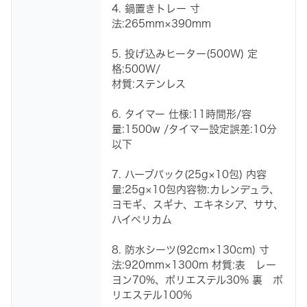
4. 鍋置きトレー 寸
法:265mm×390mm
5. 投げ込みヒーター(500W) 定
格:500W/
材質:ステンレス
6. タイマー 仕様:11時間形/容
量:1500w /タイマー設定誤差:10分
以下
7. ハーブパック(25g×10包) 内容
量:25g×10包内容物:カレンデュラ、
ヨモギ、スギナ、エキネシア、ササ、
ハイペリカム
8. 防水シーツ(92cm×130cm) 寸
法:920mm×1300m 材質:表 レー
ヨン70%、ポリエステル30% 裏 ポ
リエステル100%