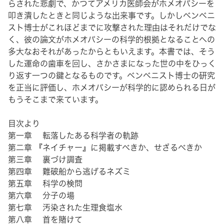
らされた悲劇で、かつてアメリカ医師会がホメオパシーを
叩き潰したときと同じような出来事です。しかしベンベニ
スト博士がこれほどまでに攻撃された理由はそれだけでな
く、彼の論文がホメオパシーの科学的根拠となることへの
多大なおそれがあったからともいえます。本書では、そう
した運命の歯車を回し、さかさまになった世の中をひっく
り返す一つの鍵となるものです。ベンベニスト博士の研究
を正当に評価し、ホメオパシーが科学的に認められる日が
もうそこまで来ています。
目次より
第一章 転落したある科学者の軌跡
第二章 『ネイチャー』に掲載すべきか、せざるべきか
第三章 裏づけ調査
第四章 難破船から逃げるネズミ
第五章 科学の検問
第六章 分子の場
第七章 汚染された生理食塩水
第八章 首を賭けて