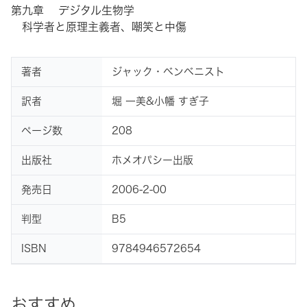
第九章 デジタル生物学
科学者と原理主義者、嘲笑と中傷
著者
ジャック・ベンベニスト
訳者
堀 一美&小幡 すぎ子
ページ数
208
出版社
ホメオパシー出版
発売日
2006-2-00
判型
B5
ISBN
9784946572654
おすすめ