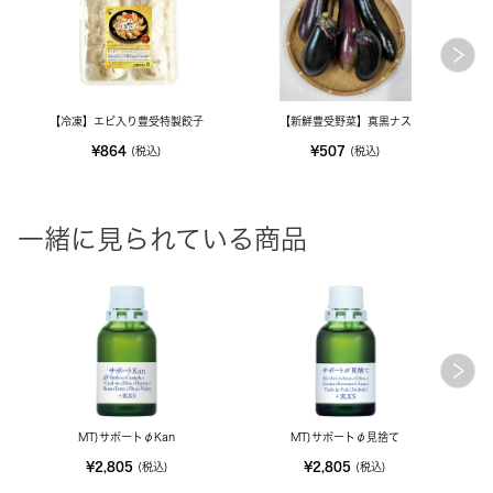
【冷凍】エビ入り豊受特製餃子
【新鮮豊受野菜】真黒ナス
【新
¥864
¥507
(税込)
(税込)
一緒に見られている商品
MT)サポートφKan
MT)サポートφ見捨て
¥2,805
¥2,805
(税込)
(税込)