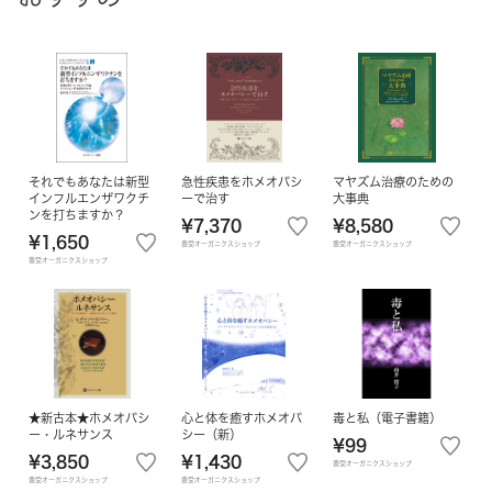
それでもあなたは新型
急性疾患をホメオパシ
マヤズム治療のための
インフルエンザワクチ
ーで治す
大事典
ンを打ちますか？
¥7,370
¥8,580
¥1,650
豊受オーガニクスショップ
豊受オーガニクスショップ
豊受オーガニクスショップ
★新古本★ホメオパシ
心と体を癒すホメオパ
毒と私（電子書籍）
ー・ルネサンス
シー（新）
¥99
¥3,850
¥1,430
豊受オーガニクスショップ
豊受オーガニクスショップ
豊受オーガニクスショップ