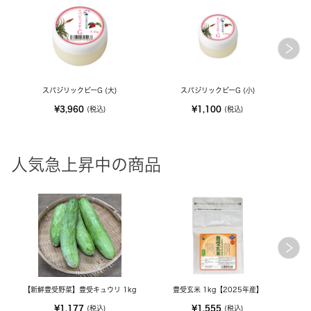
スパジリックビーG (大)
スパジリックビーG (小)
¥3,960
¥1,100
(税込)
(税込)
人気急上昇中の商品
【新鮮豊受野菜】豊受キュウリ 1kg
豊受玄米 1kg【2025年産】
M
¥1,177
¥1,555
(税込)
(税込)