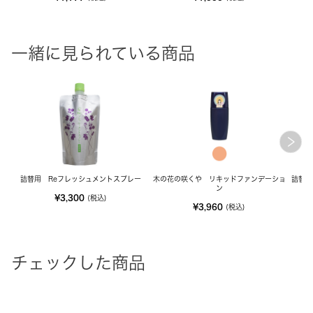
一緒に見られている商品
詰替用 Reフレッシュメントスプレー
木の花の咲くや リキッドファンデーショ
詰替用
ン
¥3,300
(税込)
¥3,960
(税込)
チェックした商品