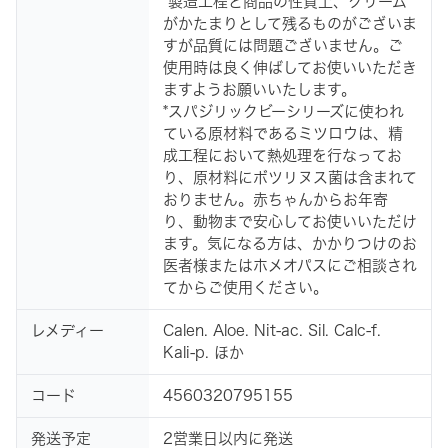
*製造工程と商品の性質上、クリーム
がかたまりとして残るものがございま
すが品質には問題ございません。ご
使用時は良く伸ばしてお使いいただき
ますようお願いいたします。
*スパジリックビーシリーズに使われ
ている原材料であるミツロウは、精
成工程において熱処理を行なってお
り、原材料にボツリヌス菌は含まれて
おりません。赤ちゃんからお年寄
り、動物まで安心してお使いいただけ
ます。気になる方は、かかりつけのお
医者様またはホメオパスにご相談され
てからご使用ください。
レメディー
Calen. Aloe. Nit-ac. Sil. Calc-f.
Kali-p. ほか
コード
4560320795155
発送予定
2営業日以内に発送