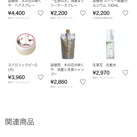
詰替用 木の花の咲く
「生命の木」消臭＆ク
詰替用 ホーリー酢酸カ
や ヘアスプレー
リーナースプレー
ルシウム 100mL
¥4,400
¥2,200
¥2,200
豊受オーガニクスショップ
豊受オーガニクスショップ
日本豊受自然農株式会社
スパジリックビーG
詰替用 木の花の咲く
生草花 化粧水
(大)
や 洗髪と洗身シャン
¥2,970
プー
¥3,960
豊受オーガニクスショップ
¥2,860
豊受オーガニクスショップ
豊受オーガニクスショップ
関連商品